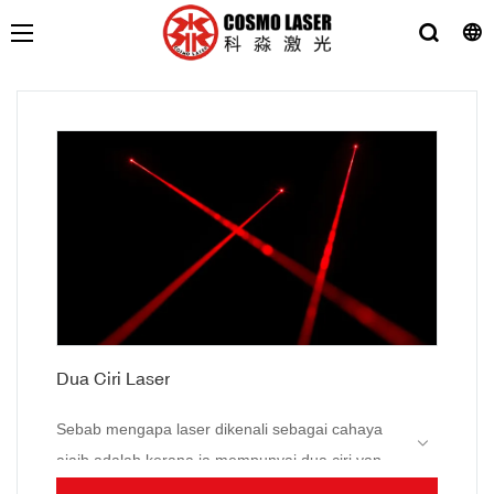
Dua Ciri Laser
Sebab mengapa laser dikenali sebagai cahaya
ajaib adalah kerana ia mempunyai dua ciri yang
tidak ada pada cahaya biasa.
1. Arah: Tidak seperti cahaya biasa, laser