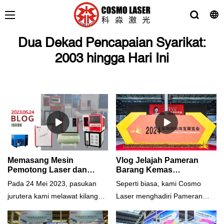
Dua Dekad Pencapaian Syarikat:
2003 hingga Hari Ini
Memasang Mesin
Vlog Jelajah Pameran
Pemotong Laser dan
Barang Kemas
Operator Latihan di Kilang
Antarabangsa Shenzhen
Pada 24 Mei 2023, pasukan
Seperti biasa, kami Cosmo
Pelanggan pada 24 Mei
2024
jurutera kami melawat kilang
Laser menghadiri Pameran
2023
pelanggan untuk memasang
Barang Kemas Antarabangsa
dan melatih pengendali tentang
Shenzhen setiap tahun. Kami