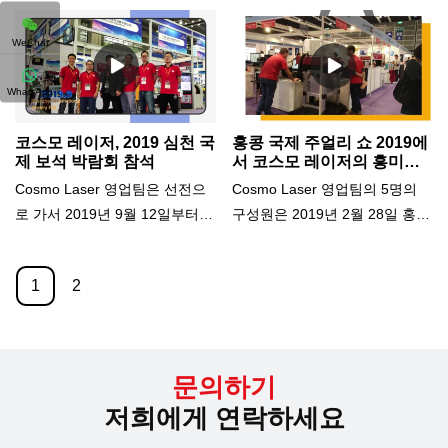
콩에 참가하게 되어 매우 기쁩니
천 보석 박람회에서 Fengdi
알아보시기 바랍니다.
다! 저희 부스를 방문하셔서 레
Media와 인터뷰하는 영광을 누
WeChat
이저 커팅 머신, 레이저 각인 머
렸습니다. 우리 엔지니어인 Mr.
신, 레이저 용접 머신, 핀 마킹 머
James는 우리 회사와 레이저 기
WhatsApp
신, CNC 디자인 커팅 머신, 집진
계에 대한 귀중한 통찰력을 공유
기 등 최고 품질의 레이저 제품
했습니다. 인터뷰는 약 10분 동
코스모 레이저, 2019 심천 국
홍콩 국제 주얼리 쇼 2019에
을 직접 확인해 보세요. 저희의
안 진행되었으며 다음과 같은 몇
제 보석 박람회 참석
서 코스모 레이저의 흥미로
운 추억
혁신적인 솔루션이 아름다운 맞
가지 주요 주제를 다루었습니다.
Cosmo Laser 영업팀은 선전으
Cosmo Laser 영업팀의 5명의
춤형 주얼리 디자인을 제작하는
1. 베스트 셀러 모델 2. 기능 및
로 가서 2019년 9월 12일부터
구성원은 2019년 2월 28일 홍콩
데 어떻게 도움이 되는지 직접
하이라이트.
16일까지 주얼리 박람회에 참가
으로 가서 International
확인해 보세요.
했습니다. 4일간의 박람회에서
Jewellery Show에 참가했으며 5
1
2
우리는 전시업체와 손님을 위해
일간의 전시회에서 새로운 기계
기계와 Cosmo Laser 브랜드를
시리즈를 성공적으로 선보였습
성공적으로 전시했습니다. 주얼
니다.전시회 기간 동안 회사의
리 업계의 많은 참석자들이 자신
제품과 서비스는 국내외 공급업
문의하기
의 제품을 가져와 우리 기계로
체 및 고객에게 인정받았습니다.
저희에게 연락하세요
마킹을 했습니다. Cosmo Laser
회원들은 코스모 레이저 브랜드
는 우리의 명성을 유지하고 다양
를 전 세계에 홍보하기 위해 최