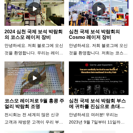
니다. 이 기계는 다양한 금속 재
영상에 나오지 않은 나머지 부분
료를 정확하고 효율적으로 절단
은 아래 블로그에 있습니다. 레
할 수 있는 고성능 장비입니다.
이저 장비 및 보석 기계의 선도
이 블로그 게시물에서는 설치 과
적인 제조업체이자 공급업체인
2024 심천 국제 보석 박람회
심천 국제 보석 박람회의
정, 교육 세션, 파이버 레이저 절
Cosmo Laser는 레이저 절단기,
의 코스모 레이저 장비
Cosmo 레이저 장비
단기를 비즈니스에 사용할 때의
레이저 조각기, 레이저 용접기,
안녕하세요. 저희 블로그에 오신
안녕하세요. 저희 블로그에 오신
이점에 대한 세부 정보를 공유합
핀 마킹기 및 CNC 디자인 절단
것을 환영합니다. 우리는 레이저
것을 환영합니다. 저희는 코스모
니다.
기 등 최신 혁신 기술을 선보이
기계 및 보석 기계 분야의 선도
레이저 장비 전문기업입니다.레
는 환상적인 시간을 가졌습니다.
적인 제조업체이자 공급업체인
이저 기계 및 보석 기계 제조업
쇼는 큰 성공을 거두었고 전 세
Cosmo Laser Equipment입니
체 및 공급업체. 우리는 방금 집
계에서 방문객을 유치하고 귀중
다. 우리는 중국 본토에서 가장
에서 돌아왔어심천 국제 보석 박
한 통찰력과 피드백을 제공했습
크고 멋진 보석 및 원석 무역 박
람회(SIJF), 중국 본토에서 가장
니다. 하이라이트, 방문객 반응,
람회인 심천 국제 보석 박람회
크고 멋진 보석 및 원석 무역 박
코스모 레이저로 9월 홍콩 주
심천 국제 보석 박람회 부스
향후 계획에 대해 자세히 알아보
(SIJF)를 마치고 막 돌아왔습니
람회입니다. 정말 굉장했어요!
얼리 박람회 조명
에 귀하를 진심으로 초대합
는 동안 계속 지켜봐 주시기 바
니다!
다. 정말 굉장했어요! 이번 블로
이번 블로그에서는 당사의 제품
전시회는 전 세계의 많은 신규
안녕하세요 여러분! 우리는
랍니다!
그에서는 당사의 제품과 솔루션,
과 솔루션, 방문객들의 반응과
고객과 재방문 고객이 우리 부스
2023년 9월 7일부터 11일까지
방문객들의 반응과 질문, 그리고
질문, 그리고 앞으로의 감사와
를 방문하는 등 큰 성공을 거두
심천 국제 보석 박람회에 참석하