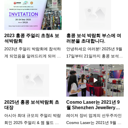
앞으로의 감사와 희망에 대해 모
희망에 대해 모두 알려드리겠습
었습니다. 레이저 조각기, 레이
게 되어 기쁘게 생각합니다. 심
두 알려드리겠습니다. 자세한 내
니다. 자세한 내용을 알아보려면
저 절단기, 레이저 용접기 등 최
천 컨벤션 9홀 부스 9F043-
용을 알아보려면 계속 읽어보세
계속 읽어보세요.
신 제품을 선보였습니다. 우리
9F046을 방문하세요.& 중국 심
요.
부스는 2023년 9월 20일부터 24
천시 푸전구 Fuhua Third Road
일까지 홍콩 컨벤션 및 전시 센
에 위치한 전시 센터. 우리는 그
2023 홍콩 주얼리 초청& 보
홍콩 보석 박람회 부스에 여
터에 있었습니다. 우리는 레이저
곳에서 당신을 만나 코스모 레이
석박람회
러분을 초대합니다.
솔루션이 어떻게 놀랍고 개인화
저 기술에 대한 열정을 공유하기
2023년 주얼리 박람회에 참석하
안녕하세요 여러분! 2025년 9월
된 주얼리 디자인을 만드는 데
를 기대합니다!
게 되었음을 알려드리게 되어 기
17일부터 21일까지 홍콩 보석
도움이 될 수 있는지 보여줄 기
쁩니다.& Gem WORLD Hong
박람회에 참가하게 되어 기쁩니
회를 갖게 되어 매우 기뻤습니
Kong은 아시아 최대 규모의 주
다. 홍콩에 위치한 홍콩 컨벤션
다. 우리는 앞으로도 더 많은 전
얼리 박람회입니다. 이는 레이저
전시 센터(HKCEC) 5E734 부스
시회에 참석하여 고객에게 혁신
조각기, 레이저 절단기, 레이저
를 방문해 주세요. 여러분을 만
적이고 고품질의 레이저 제품을
용접기와 같은 혁신적이고 고품
나 뵙고 코스모 레이저 기술에
지속적으로 제공할 수 있기를 기
질의 레이저 제품을 선보일 수
대한 저희의 열정을 함께 나눌
2025년 홍콩 보석박람회 초
Cosmo Laser는 2021년 9
대합니다.
있는 좋은 기회입니다. 저희 부
수 있기를 기대합니다!
대장
월 Shenzhen Jewellery
Fair에서 미디어 회사와 인터
스를 방문해 레이저 솔루션이 어
아시아 최대 규모의 주얼리 박람
레이저 장비 업계의 선두주자인
뷰했습니다.
떻게 놀랍고 개인화된 주얼리 디
회인 2025 주얼리 & 젬 월드 홍
Cosmo Laser는 2021년 9월 심
자인을 만드는 데 도움이 되는지