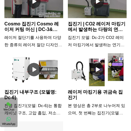
등의 레이저 조각, 절단 및 용접
를 처리할 수 있도록 3중 구조의
한 요구에 따라 집진기의 흡입
은 집진기 사용에 적합한 일부
물 솜 집진기 여과 시스템은 미
강도를 조정할 수 있습니다. 차
응용 프로그램입니다.
세 금속 입자를 포집하여 물에
압센서가 설치되어 있어 언제든
Cosmo 집진기 Cosmo 레
집진기 | CO2 레이저 마킹기
직접 가라앉힐 만큼 강력합니다.
지 장비의 상태를 확인할 수 있
이저 커팅 머신 | DC-3&
에서 발생하는 다량의 연기
CPC-500G3
를 흡수
따라서 진공 청소 시 대기 오염
습니다. 기기의 상단 커버를 열
레이저 절단기를 사용하여 다양
집진기 모델: Dc-2가 CO2 레이
을 유발하는 미세 먼지가 흩날리
면 필터 유지 관리 및 교체가 간
한 종류의 레이저 절단 디자인을
저 마킹기에서 발생하는 연기를
지 않으며, 오염을 유발하는 먼
편해집니다.
만들 때 많은 먼지와 연기가 발
어떻게 효율적으로 제거하는지
지 봉투 청소 및 교체 작업도 필
생합니다. 이러한 먼지와 연기는
확인하세요. Dc-2에는 많은 양의
요 없습니다. 보석, 액세서리, 석
작업자와 작업장 환경에 건강 및
연기와 먼지를 처리할 수 있는
재 조각, CNC 조각, 틀니 등 다
안전 위험을 초래할 수 있을 뿐
강력한 흡입 및 여과 시스템이
양한 산업 분야에 적합합니다.
만 아니라 레이저 절단 프로세스
있습니다. 작업장의 공기 질과
이 기계의 장점: 귀금속 가공 시
및 결과의 품질과 성능에 영향을
안전을 어떻게 개선하는지 확인
집진기 내부구조 (모델명:
레이저 마킹기용 귀금속 집
높은 회수율, 강력한 흡입력, 간
미칠 수 있습니다. 그렇기 때문
하십시오.
Dc-6)
진기
편한 유지 보수 및 청소, 저렴한
에 레이저 절단 시 집진기 시스
진공 집진기(모델: Dc-6)는 통합
본 영상은 총 2부로 나누어져 있
소모품, 낮은 소음.
WeChat
템이 필수적입니다.Cosmo는 원
캐비닛 구조, 고압 흡입, 저소음
으며, 첫 번째는 집진기(모델명:
스톱 솔루션 제공업체로서 우수
및 고효율 회수 기능을 채택하고
Dc-2) 사용방법입니다. 또 하나
WhatsApp
한 품질의 레이저 절단기뿐만 아
절묘한 디자인을 갖추고 있습니
는 그것을 유지하는 방법이다.