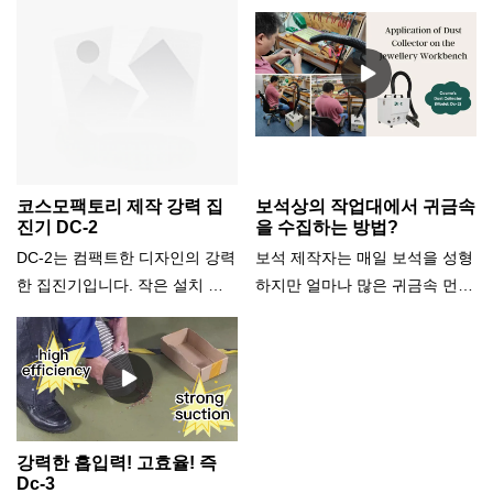
니라 우수한 집진기를 제공합니
다. 레이저 절단기, 레이저 마킹
사용을 위해 작업이 매우 쉽습니
다. 이 비디오를 보고 그들이 어
기, CNC 디자인 절단기 등 당사
다. 레이저 마킹/조각, 보석 연마
떻게 함께 작동하는지 봅시다.
장비와 완벽하게 통합되어 귀금
등을 할 때 집진기를 켜고 필요
속 수집을 위해 특별히 설계되었
에 따라 흡입력을 조정하십시오.
습니다. 상단 커버를 열면 면 필
사용이 끝나면 전원을 끄고 깨끗
터가 보입니다. 총 3개의 필터 중
한 곳에 놓아두세요. 유지 관리
첫 번째 필터입니다. 면 필터는
를 위해 면 필터는 매주 교체하
코스모팩토리 제작 강력 집
보석상의 작업대에서 귀금속
고품질 합성 면으로 만들어졌습
는 것이 좋습니다(1일 8시간 작
진기 DC-2
을 수집하는 방법?
니다. 매우 두꺼워서 많은 양의
동하는 경우). 필터 박스는 3개월
DC-2는 컴팩트한 디자인의 강력
보석 제작자는 매일 보석을 성형
미세먼지를 흡착, 부착할 수 있
마다 교체하는 것이 좋습니다.
한 집진기입니다. 작은 설치 공
하지만 얼마나 많은 귀금속 먼지
습니다. 중간 레이어를 열면 두
간, 저소음, 강력한 흡입력, 간편
가 손실되는지 모릅니다. 😱작업
개의 필터 카트리지가 있습니다.
한 유지 보수, 적은 소모품, 낮은
대에서 발생하는 연기는 유해하
흡입된 먼지는 가라앉습니다. 하
전력 소비로 보석 산업에 적합합
고 귀금속 먼지는 귀중합니다.
단 레이어는 소음을 줄이도록 설
니다. 흡입력은 조절 가능하며
수거하여 재활용할 수 있다면 공
계되었습니다.
저압 경보 기능을 탑재했습니다.
장 환경을 깨끗하게 유지하고 작
집진기는 의치, 전자, 레이저 마
업자의 폐를 보호할 뿐만 아니라
강력한 흡입력! 고효율! 즉
킹, 목공, 석조 조각 등 다른 산업
귀금속을 재활용하여 공장 비용
Dc-3