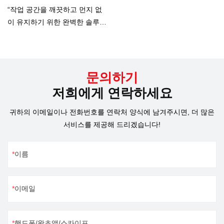
에서도 널리 사용됩니다.
을 절감하여 수익을 높일 수 있
“작업 공간을 깨끗하고 먼지 없
습니다. 👍그것을 수집하는 방
이 유지하기 위한 완벽한 솔루션
법? 집진기 Dc-2를 사용하세요!
인 DC-3 집진기를 소개합니다!
👏강력한 흡입력, 효율적인 여과
강력한 흡입력과 사용하기 쉬운
시스템, 저소음, 경량 및 간단한
디자인을 갖춘 DC-3는 레이저
작동이 특징입니다.지금 주문하
작업자, 목공예가, DIY 애호가 및
문의하기
려면 저희에게 연락하십시오! 이
작업 공간을 깨끗하고 건강하게
저희에게 연락하세요
메일을 보내거나 저희에게 전화
유지하려는 모든 사람에게 적합
하시면 매우 할인된 가격을 받으
합니다.”
귀하의 이메일이나 전화번호를 연락처 양식에 남겨주시면, 더 많은
실 수 있습니다!어서 행동하라!
서비스를 제공해 드리겠습니다!
보석 공장을 더 깨끗하고 효율적
이며 수익성 있게 만드십시오! 💰
이름
이메일
핸드폰/왓츠앱/스카이프