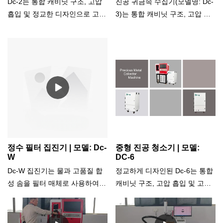
Dc-2는 통합 캐비닛 구조, 고압
진공 귀금속 수집기(모델명: Dc-
흡입 및 정교한 디자인으로 고효
3)는 통합 캐비닛 구조, 고압 흡
율 회수를 채택합니다. 장착고효
입, 저소음 및 정교한 디자인으
율 모터로 고성능으로 장시간 운
로 고효율 회수를 채택합니다.
전이 가능합니다. 집진기 흡입
장비와 완벽하게 통합된 귀금속
강도는 다양한 요구 사항에 따라
절단기 및 CNC 설계 절단기를
조정할 수 있습니다. 차압 센서
위해 특별히 설계되었습니다. 터
가 장착되어 있어 장비의 작동
보 진공 펌프, 내장형 흡입력 조
상태를 언제든지 모니터링 할 수
절 시스템 및 필터 배럴이 장착
있습니다. 필터 유지보수 및 교
되어 높은 수준의 여과 정확도와
체가 간단하고 기기의 상단 커버
효율성을 보장합니다.
를 열어 쉽게 접근할 수 있습니
정수 필터 집진기 | 모델: Dc-
중형 진공 청소기 | 모델:
다. 많은 양의 먼지를 발생시키
W
DC-6
는 광범위한 산업, 응용 분야 및
Dc-W 집진기는 물과 고품질 합
정교하게 디자인된 Dc-6는 통합
재료에 적합합니다. 이 장치는
성 솜을 필터 매체로 사용하여
캐비닛 구조, 고압 흡입 및 고효
작업 환경을 흡수하고 효과적으
침전물을 생성하는 집진기입니
율 회수를 사용합니다. 고효율
로 개선할 수 있습니다. 금속, 종
다. 포집된 먼지는 물 속으로 가
모터를 탑재해 고성능 속도와 오
이, 플라스틱, PCV, 고무, 유리
라앉습니다. 다양한 유형의 먼지
랜 시간 작동이 가능하다. 다양