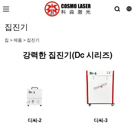
집진기
집
>
제품
>
집진기
강력한 집진기(Dc 시리즈)
디씨-2
디씨-3