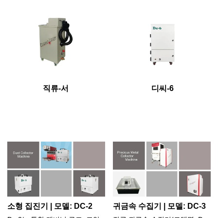
직류-서
디씨-6
소형 집진기 | 모델: DC-2
귀금속 수집기 | 모델: DC-3