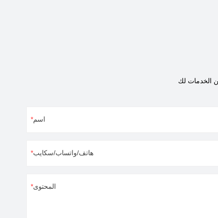
تُساعدكم حلولنا المبتكرة في تصميم مجوهرات رائعة
ومخصصة.
اسم
هاتف/واتساب/سكايب
المحتوى