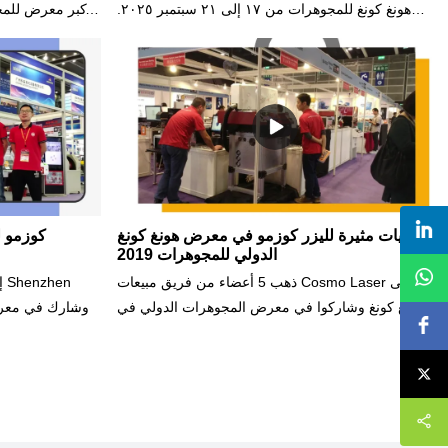
هونغ كونغ للمجوهرات من ١٧ إلى ٢١ سبتمبر ٢٠٢٥.
تفضلوا بزيارتنا في الجناح ٥E٧٣٤ في مركز هونغ كونغ
في آسيا. هذه فر
للمؤتمرات والمعارض (HKCEC)، الكائن في هونغ كونغ.
الليزرية ال
نتطلع إلى رؤيتكم هناك ومشاركة شغفنا بتكنولوجيا
بالليزر، وآلات ال
الليزر الكوني!
ندعوك لزيار
حلول الليزر لدي
ذكريات مثيرة لليزر كوزمو في معرض هونغ كونغ
كوزمو 
الدولي للمجوهرات 2019
ذهب 5 أعضاء من فريق مبيعات Cosmo Laser إلى
هونغ كونغ وشاركوا في معرض المجوهرات الدولي في
28 فبراير 2019 ، وعرضوا بنجاح سلسلة الآلات الجديدة
6
في المعرض الذي استمر خمسة أيام.خلال العرض ، تم
نج
التعرف على منتجات الشركة وخدماتها من قبل
للعارضين وال
الموردين والعملاء المحليين / الأجانب. يلتزم الأعضاء
صناعة المج
بالترويج للعلامة التجارية Cosmo Laser في جميع أنحاء
العلامات 