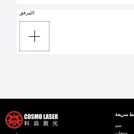
المرفق:
بط سريعة
بيت
منتجات