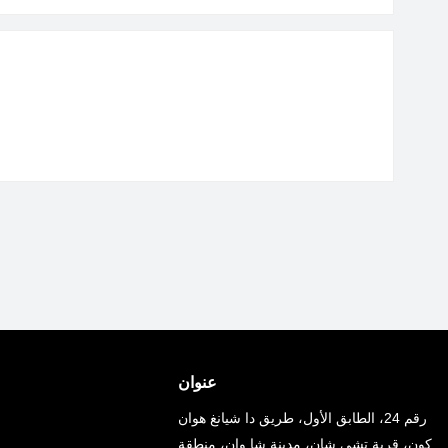
عنوان
رقم 24، الطابق الأول، طريق دا شيانغ هوان
كون، قرية تشي شان، مدينة شا وان، منطقة