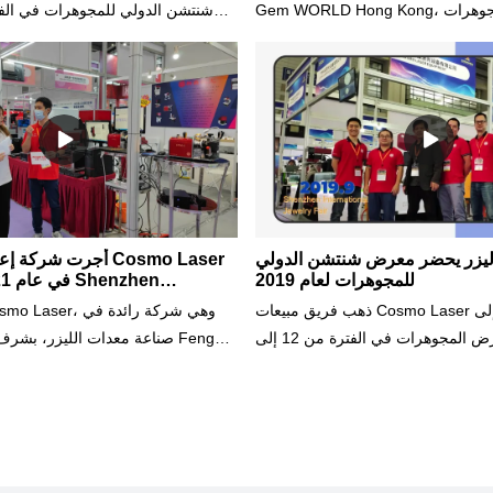
Gem WORLD Hong Kong، أكبر معرض للمجوهرات
صة عظيمة بالنسبة لنا لعرض منتجاتنا
مبتكرة وعالية الجودة، مثل آلات النقش
قطع بالليزر، وآلات اللحام بالليزر. نحن
المعارض، يقع في طريق فوهوا الثالث
ة جناحنا ورؤية كيف يمكن أن تساعدك
شنتشن، الصين. نحن نتطلع إلى رؤي
نا في إنشاء تصميمات مجوهرات مذهلة
شغفنا بتكنولوجيا الليزر الكوني!
وشخصية.
ليزر يحضر معرض شنتشن الدولي
أجرت شركة إعلامية مق
للمجوهرات لعام 2019
r
ذهب فريق مبيعات Cosmo Laser إلى Shenzhen
وشارك في معرض المجوهرات في الفترة من 12 إلى
صناعة معدات الليزر، بشرف إجرا
1 سبتمبر 2019. وفي المعرض الذي استمر أربعة أيام،
حنا في عرض الآلات والعلامة التجارية Cosmo Laser
سبتمبر 2021. شارك مهندسنا
ضيوف. أحضر العديد من الحاضرين من
قيمة حول شركتنا وآلات الليزر. 
وهرات منتجاتهم الخاصة وقاموا بوضع
باستخدام أجهزتنا. سوف تحافظ شركة
النموذج الأكثر مبيعًا 2. الوظائف والميزات المميزة.