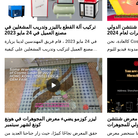
 شنتشن الدولي
تركيب آلة القطع بالليزر وتدريب المشغلين في
ت لعام 2024
مصنع العميل في 24 مايو 2023
كالعادة، نحن Cosmo Laser نحضر معرض Shenzhen
في 24 مايو 2023 ، قام فريق المهندسين لدينا بزيارة
دونة فيديو لليوم
مصنع العميل لتركيب وتدريب المشغلين على كيفية
 غير الموضحة في
استخدام آلة القطع بليزر الألياف. هذه الآلة عبارة عن
تبارها شركة رائدة
معدات عالية الأداء يمكنها قطع المواد المعدنية المختلفة
وآلات المجوهرات،
بدقة وكفاءة. في منشور المدونة هذا ، سنشارك تفاصيل
قضت شركة Cosmo Laser وقتًا رائعًا في عرض أحدث
حول عملية التثبيت ، وجلسة التدريب ، وفوائد استخدام
ليزر، وآلات النقش
آلة القطع بليزر الألياف لعملك.
آلات وضع العلامات
ذات التصميم CNC. حقق
ار من جميع أنحاء
ابعونا بينما نتعمق
في معرض شنتشن
ليزر كوزمو يضيء معرض المجوهرات في هونغ
كونغ لشهر سبتمبر
ل الزوار وخططنا
 أننا سنحضر معرض
حقق المعرض نجاحًا كبيرًا، حيث زار جناحنا العديد من
المستقبلية!