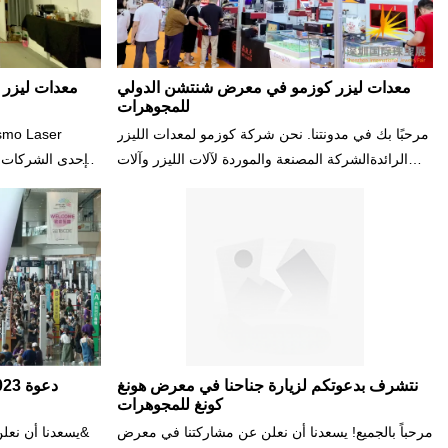
معدات ليزر كوزمو في معرض شنتشن الدولي
معدات ليزر
للمجوهرات
مرحبًا بك في مدونتنا. نحن شركة كوزمو لمعدات الليزر
الرائدةالشركة المصنعة والموردة لآلات الليزر وآلات
المجوهرات. لقد عدنا للتو منمعرض شنتشن الدولي
آلات الليزر وآلا
للمجوهرات (SIJF)، أكبر وأروع معرض تجاري
للمجوهرات والأحجار الكريمة في البر الرئيسي للصين.
معرض تجاري لل
كان رائعا! في هذه المدونة، سنخبرك بكل شيء عن
الرئيسي للصين.
منتجاتنا وحلولنا، وردود أفعال وأسئلة الزوار، والشكر
بكل شيء عن من
والآمال التي لدينا للمستقبل. استمر بالقراءه لمعرفة
الزوار، وا
المزيد.
نتشرف بدعوتكم لزيارة جناحنا في معرض هونغ
كونغ للمجوهرات
مرحباً بالجميع! يسعدنا أن نعلن عن مشاركتنا في معرض