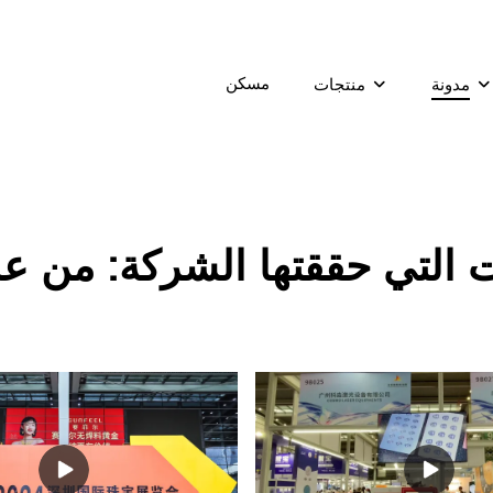
مسكن
مدونة
منتجات
 حققتها الشركة: من عام 2003 حتى ال