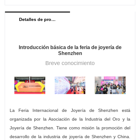
requisitos de la fabricación de joyas.
máquinas de buena calidad para diferentes
industrias. Gracias por el apoyo de cada cliente.
Detalles de producto
Introducción básica de la feria de joyería de
Shenzhen
Breve conocimiento
La Feria Internacional de Joyería de Shenzhen está
organizada por la Asociación de la Industria del Oro y la
Joyería de Shenzhen. Tiene como misión la promoción del
desarrollo de la industria de joyería de Shenzhen y China.