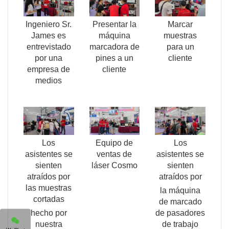
Ingeniero Sr.
Presentar la
Marcar
James es
máquina
muestras
entrevistado
marcadora de
para un
por una
pines a un
cliente
empresa de
cliente
medios
Los
Equipo de
Los
asistentes se
ventas de
asistentes se
sienten
láser Cosmo
sienten
atraídos por
atraídos por
las muestras
la máquina
cortadas
de marcado
hecho por
de pasadores
nuestra
de trabajo