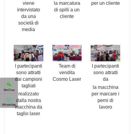
viene
la marcatura
per un cliente
intervistato
di spilli a un
da una
cliente
società di
media
I partecipanti
Team di
I partecipanti
sono attratti
vendita
sono attratti
dai campioni
Cosmo Laser
da
tagliati
la macchina
WeChat
realizzato
per marcare i
dalla nostra
perni di
WhatsApp
macchina da
lavoro
taglio laser