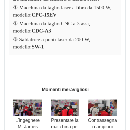
① Macchina da taglio laser a fibra da 1500 W,
modello:
CPC-15EV
② Macchina da taglio CNC a 3 assi,
modello:
CDC-A3
③ Saldatrice a punti laser da 200 W,
modello:
SW-1
Momenti meravigliosi
L'ingegnere
Presentare la
Contrassegna
Mr James
macchina per
i campioni