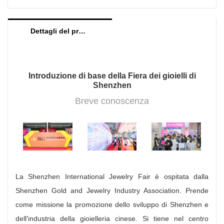
creazione di gioielli.
buona qualità per diversi settori. Grazie per il
supporto di ogni cliente.
Dettagli del prodotto
Introduzione di base della Fiera dei gioielli di
Shenzhen
Breve conoscenza
La Shenzhen International Jewelry Fair è ospitata dalla
Shenzhen Gold and Jewelry Industry Association. Prende
come missione la promozione dello sviluppo di Shenzhen e
dell'industria della gioielleria cinese. Si tiene nel centro