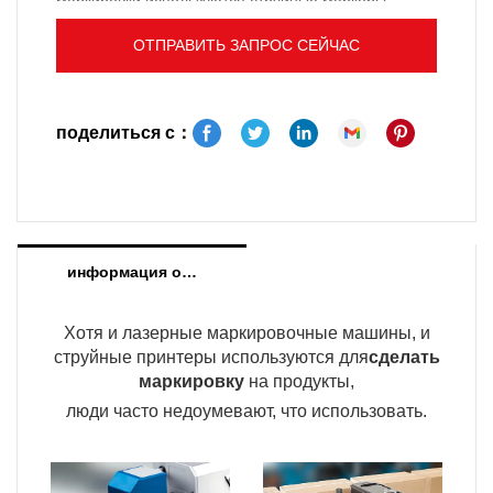
маркировки используются струйные маркеры
или системы лазерной маркировки. Попробуем
ОТПРАВИТЬ ЗАПРОС СЕЙЧАС
разобраться, как работают обе системы, чтобы
выбрать лучший вариант для вашего
приложения. Затем мы перечислим их
поделиться с：
преимущества и недостатки, и вы будете
лучше подготовлены к выбору наилучшего
решения для своего приложения.
информация о продукте
Хотя и лазерные маркировочные машины, и
струйные принтеры используются для
сделать
маркировку
на продукты,
люди часто недоумевают, что использовать.