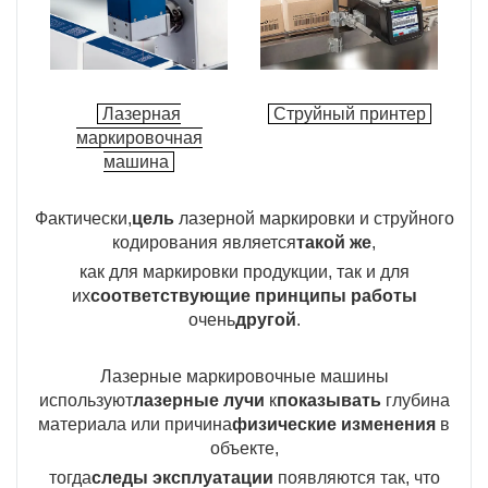
Лазерная
Струйный принтер
маркировочная
машина
Фактически,
цель
лазерной маркировки и струйного
кодирования является
такой же
,
как для маркировки продукции, так и для
их
соответствующие принципы работы
очень
другой
.
Лазерные маркировочные машины
используют
лазерные лучи
к
показывать
глубина
материала или причина
физические изменения
в
объекте,
тогда
следы эксплуатации
появляются так, что