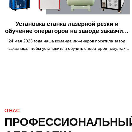
Установка станка лазерной резки и
обучение операторов на заводе заказчика
24 мая 2023 г.
24 мая 2023 года наша команда инженеров посетила завод
заказчика, чтобы установить и обучить операторов тому, как
использовать станок для резки волоконным лазером. Этот
станок представляет собой высокопроизводительное
оборудование, которое может точно и эффективно резать
различные металлические материалы. В этом сообщении блога
мы поделимся подробностями о процессе установки, обучении
и преимуществах использования станка для резки волоконным
лазером для вашего бизнеса.
О НАС
ПРОФЕССИОНАЛЬНЫЙ