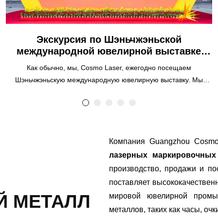
Экскурсия по Шэньчжэньской
международной ювелирной выставке
2024 Влог
Как обычно, мы, Cosmo Laser, ежегодно посещаем
Шэньчжэньскую международную ювелирную выставку. Мы
записали видеоблог первого дня посещения ярмарки.
Остальные части, не показанные в видео, находятся в
следующем блоге. Являясь ведущим производителем и
поставщиком лазерного оборудования и ювелирного
оборудования, компания Cosmo Laser прекрасно провела
Компания Guangzhou Cosmo 
время, демонстрируя наши последние инновации, в том числе
лазерных маркировочных
станки для лазерной резки, станки для лазерной гравировки,
производство, продажи и п
станки для лазерной сварки, станки для маркировки штифтов и
поставляет высококачествен
станки для резки с ЧПУ. Выставка имела большой успех,
 МЕТАЛЛ
мировой ювелирной промы
привлекая посетителей со всего мира и предоставив нам
металлов, таких как часы, оч
ценную информацию и отзывы. Оставайтесь с нами, мы