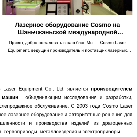
Лазерное оборудование Cosmo на
Шэньчжэньской международной
ювелирной выставке 2024 года
Привет, добро пожаловать в наш блог. Мы — Cosmo Laser
Equipment, ведущий производитель и поставщик лазерных
станков и ювелирного оборудования. Мы только что вернулись
с Шэньчжэньской международной ювелирной ярмарки (SIJF),
крупнейшей и самой крутой выставки ювелирных изделий и
драгоценных камней в материковом Китае. Это было
потрясающе! В этом блоге мы расскажем вам все о наших
Laser Equipment Co., Ltd. является
производителем
продуктах и ​​решениях, реакциях и вопросах посетителей, а
 машин
, объединяющим исследования и разработки,
также о наших благодарностях и надеждах на будущее.
ослепродажное обслуживание. С 2003 года Cosmo Laser
Продолжайте читать, чтобы узнать больше.
ное лазерное оборудование и авторитетные решения для
шленности и производства изделий из драгоценных
ки, сервоприводы, металлоизделия и электроприборы.