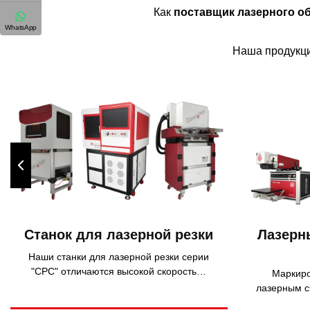
Как
поставщик лазерного о
WhatsApp
Наша продукци
Станок для лазерной резки
Лазерн
Наши станки для лазерной резки серии
"CPC" отличаются высокой скоростью,
Маркир
точностью и производительностью.
лазерным с
на 3 типа в