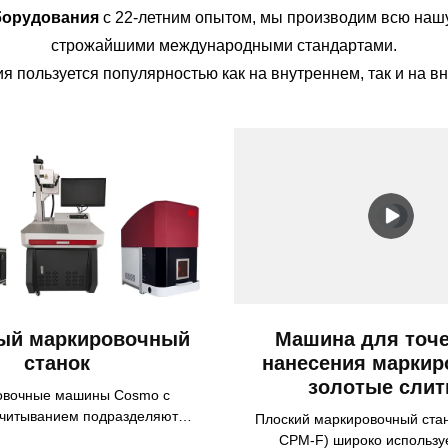
борудования
с 22-летним опытом, мы производим всю нашу
строжайшими международными стандартами.
я пользуется популярностью как на внутреннем, так и на в
ый маркировочный
Машина для точ
станок
нанесения маркир
золотые слит
овочные машины Cosmo с
читыванием подразделяются
Плоский маркировочный стан
 зависимости от типа лазера:
CPM-F) широко использу