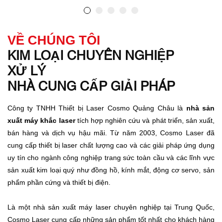
người vận hành cách sử dụng máy cắt laser sợi quang. Máy
này là thiết bị hiệu suất cao có thể cắt các vật liệu kim loại
khác nhau với độ chính xác và hiệu quả. Trong bài đăng trên
VỀ CHÚNG TÔI
blog này, chúng tôi sẽ chia sẻ chi tiết về quy trình cài đặt, buổi
KIM LOẠI CHUYÊN NGHIỆP
đào tạo và lợi ích của việc sử dụng máy cắt laser sợi quang
cho doanh nghiệp của bạn.
XỬ LÝ
NHÀ CUNG CẤP GIẢI PHÁP
Công ty TNHH Thiết bị Laser Cosmo Quảng Châu là
nhà sản
xuất máy khắc laser
tích hợp nghiên cứu và phát triển, sản xuất,
bán hàng và dịch vụ hậu mãi. Từ năm 2003, Cosmo Laser đã
cung cấp thiết bị laser chất lượng cao và các giải pháp ứng dụng
uy tín cho ngành công nghiệp trang sức toàn cầu và các lĩnh vực
sản xuất kim loại quý như đồng hồ, kính mắt, động cơ servo, sản
phẩm phần cứng và thiết bị điện.
Là một nhà sản xuất máy laser chuyên nghiệp tại Trung Quốc,
Cosmo Laser cung cấp những sản phẩm tốt nhất cho khách hàng