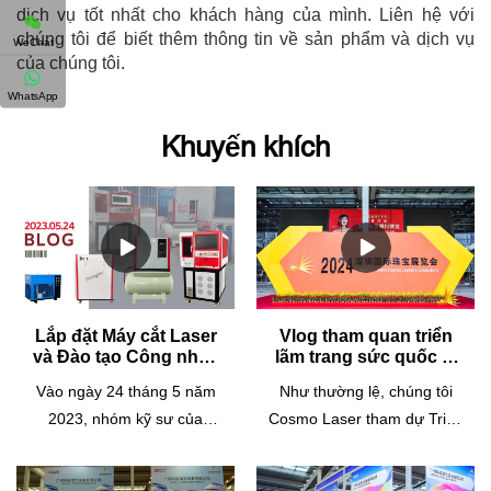
dịch vụ tốt nhất cho khách hàng của mình. Liên hệ với
chúng tôi để biết thêm thông tin về sản phẩm và dịch vụ
WeChat
của chúng tôi.
WhatsApp
Khuyến khích
Lắp đặt Máy cắt Laser
Vlog tham quan triển
và Đào tạo Công nhân
lãm trang sức quốc tế
vận hành tại Nhà máy
Thâm Quyến 2024
Vào ngày 24 tháng 5 năm
Như thường lệ, chúng tôi
của Khách hàng vào
2023, nhóm kỹ sư của
ngày 24/05/2023
Cosmo Laser tham dự Triển
chúng tôi đã đến thăm nhà
lãm trang sức quốc tế Thâm
máy của khách hàng để lắp
Quyến hàng năm. Chúng tôi