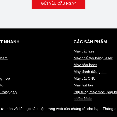
GỬI YÊU CẦU NGAY
ẾT NHANH
CÁC SẢN PHẨM
ủ
Máy cắt laser
phẩm
Máy chế tạo bằng laser
Máy hàn laser
Máy đánh dấu ghim
ng hợp
Máy cắt CNC
tôi
Máy hút bụi
thường gặp
Phụ tùng máy móc, phụ ki
phẩm khác
ưu hóa và liên tục cải thiện trang web của chúng tôi cho bạn. Thông qu