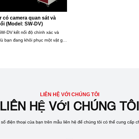
r có camera quan sát và
nổi (Model: SW-DV)
SW-DV kết nối độ chính xác và
ù bạn đang khôi phục một vật gia
hay sửa một khung thiết kế, máy
ạo ra sự hoàn hảo. Hãy cùng khám
u hơn và nâng cao nghề thủ
-- Hãy nhớ rằng, với SW-DV, mọi
thành kiệt tác!
LIÊN HỆ VỚI CHÚNG TÔI
LIÊN HỆ VỚI CHÚNG TÔ
 số điện thoại của bạn trên mẫu liên hệ để chúng tôi có thể cung cấp 