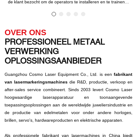
de klant bezocht om de operators te installeren en te trainen in
het gebruik van de fiberlasersnijmachine. Deze machine is een
krachtige apparatuur die verschillende metalen materialen met
precisie en efficiëntie kan snijden. In deze blogpost delen we
OVER ONS
details over het installatieproces, de trainingssessie en de
PROFESSIONEEL METAAL
voordelen van het gebruik van de fiberlasersnijmachine voor
uw bedrijf.
VERWERKING
OPLOSSINGSAANBIEDER
Guangzhou Cosmo Laser Equipment Co., Ltd. is een
fabrikant
van lasermarkeringsmachines
die R&D, productie, verkoop en
after-sales service combineert. Sinds 2003 levert Cosmo Laser
hoogwaardige laserapparatuur en toonaangevende
toepassingsoplossingen aan de wereldwijde juweliersindustrie en
de productie van edelmetalen voor onder andere horloges,
brillen, servo's, hardwareproducten en elektrische apparaten.
Als professionele fabrikant van lasermachines in China biedt