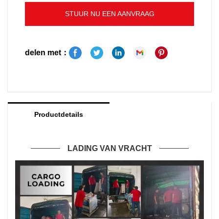
te installeren en te trainen in het gebruik van de
STUUR NU EEN AANVRAAG
fiberlasersnijmachine. Deze machine is een
krachtige apparatuur die verschillende metalen
materialen met precisie en efficiëntie kan snijden.
delen met：
In deze blogpost delen we details over het
installatieproces, de trainingssessie en de
voordelen van het gebruik van de
fiberlasersnijmachine voor uw bedrijf.
Productdetails
LADING VAN VRACHT