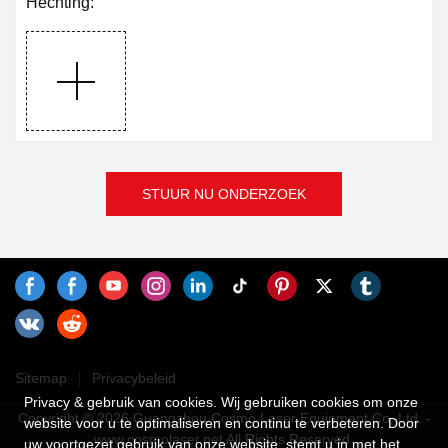
Hechting:
STUUR NU ONDERZOEK
Sitemap
Privacybeleid
Privacy & gebruik van cookies. Wij gebruiken cookies om onze
Copyright © 2026 Guangzhou Cosmo Laser Equipment Co.,Ltd. -
website voor u te optimaliseren en continu te verbeteren. Door
www.cosmolaser.net All Rights Reserved.
uw voortgezet gebruik van onze website, stemt u in met het