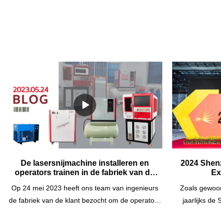
De lasersnijmachine installeren en
2024 Shenz
operators trainen in de fabriek van de
Ex
klant op 24 mei 2023
Op 24 mei 2023 heeft ons team van ingenieurs
Zoals gewoon
de fabriek van de klant bezocht om de operators
jaarlijks de
te installeren en te trainen in het gebruik van de
Exhibition. W