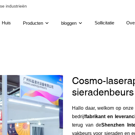
se industrieën
Huis
Sollicitatie
Ove
Producten
bloggen
Cosmo-laserap
sieradenbeur
Hallo daar, welkom op onze
bedrijf
fabrikant en leveran
terug van de
Shenzhen Inte
vakbeurs voor sieraden en e