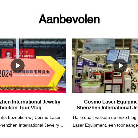
Aanbevolen
hen International Jewelry
Cosmo Laser Equipmen
hibition Tour Vlog
Shenzhen International Je
2024
lijk bezoeken wij Cosmo Laser
Hallo daar, welkom op onze blog.
 Shenzhen International Jewelry
Laser Equipment, een toonaange
e hebben een vlog opgenomen van
en leverancier van laserma