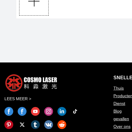
SNELLE
Thuis
Producte
LEES MEER >
Dienst
Blog
gevallen
Over ons