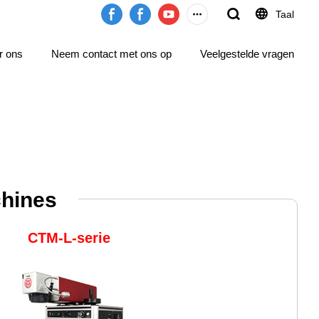
Taal
r ons
Neem contact met ons op
Veelgestelde vragen
hines
CTM-L-serie