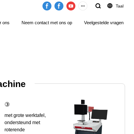
Taal
r ons
Neem contact met ons op
Veelgestelde vragen
chine
③
met grote werktafel,
ondersteund met
roterende