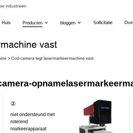
se industrieën
Huis
Sollicitatie
Ove
Producten
bloggen
rmachine vast
hine
>
Ccd-camera legt lasermarkeermachine vast
camera-opnamelasermarkeerma
②
niet ondersteund met
roterend
markeerapparaat