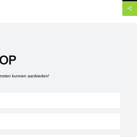
 om gemakkelijk
 te creëren.
 OP
iensten kunnen aanbieden!