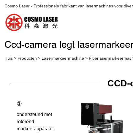
Cosmo Laser - Professionele fabrikant van lasermachines voor diver
Ccd-camera legt lasermarkee
Huis
>
Producten
>
Lasermarkeermachine
>
Fiberlasermarkeermac
CCD-
①
ondersteund met
roterend
markeerapparaat