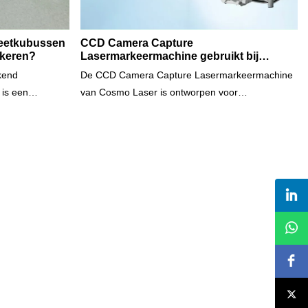
eetkubussen
CCD Camera Capture
rkeren?
Lasermarkeermachine gebruikt bij
ringmarkering
kend
De CCD Camera Capture Lasermarkeermachine
 is een
van Cosmo Laser is ontworpen voor
 een legering
precisiemarkering in massaproductiescenario's.
m de Nd2Fe14B
Deze machine is uitgerust met een high-definition
te vormen. De
camera en zorgt voor nauwkeurige en snelle
eist dat
markering, ongeacht de positie of oriëntatie van
e
het werkstuk. Het kan tegelijkertijd werkstukken
FeB-magneten
van verschillende vormen en afmetingen
ering kunnen
markeren, waardoor het ideaal is voor
ijfers,
verschillende industrieën, waaronder de productie
dit ten koste
van sieraden.
delen. In plaats
iken voor het
ze techniek