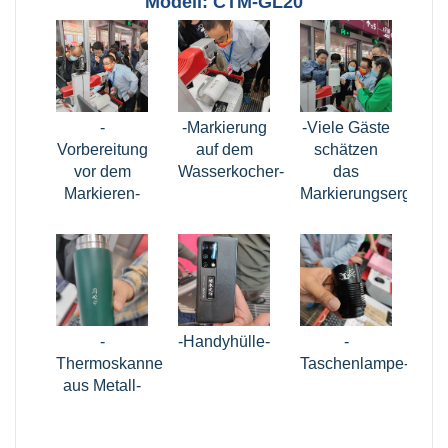
Modell: CTM-GL20
-
-Markierung
-Viele Gäste
Vorbereitung
auf dem
schätzen
vor dem
Wasserkocher-
das
Markieren-
Markierungsergebnis
-
-Handyhülle-
-
Thermoskanne
Taschenlampe-
aus Metall-