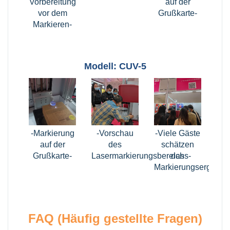
Vorbereitung
auf der
vor dem
Grußkarte-
Markieren-
Modell: CUV-5
-Markierung
-Vorschau
-Viele Gäste
auf der
des
schätzen
Grußkarte-
Lasermarkierungsbereichs-
das
Markierungsergebnis
FAQ (Häufig gestellte Fragen)