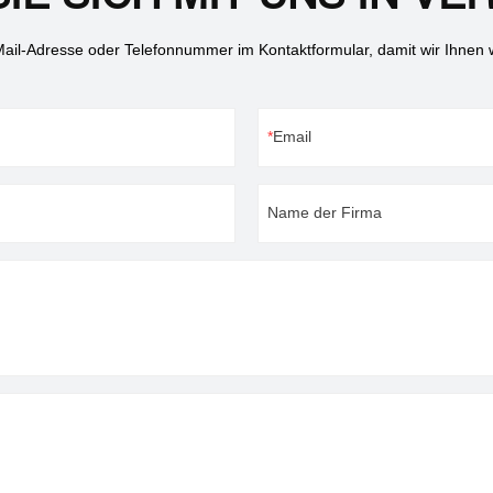
Ersatzteilversorgung, Fehlerbeh
usw.Maschinengarantie: 1 Jahr.
-Mail-Adresse oder Telefonnummer im Kontaktformular, damit wir Ihnen 
Email
Name der Firma