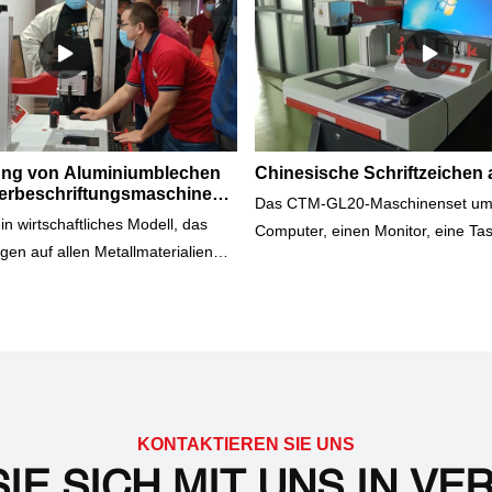
ng von Aluminiumblechen
Chinesische Schriftzeichen 
erbeschriftungsmaschine
Das CTM-GL20-Maschinenset umf
-GL20)
n wirtschaftliches Modell, das
Computer, einen Monitor, eine Tas
gen auf allen Metallmaterialien
Maus und eine auf WINDOWS bas
em großen Arbeitstisch ist eine
Markierungssoftware.Mit der
roduktion durch individuelle
Markierungssoftware können Sie j
Montagelinie möglich.Das Video
Sprachen oder Schriftarten schrei
henzhen Gift Fair im Oktober
werden können. Zum Beispiel Spr
en. Einer unserer Ingenieure
Chinesisch, Englisch, Spanisch,
likum den Arbeitsprozess der
Japanisch, Koreanisch, Arabisch...
KONTAKTIEREN SIE UNS
Arial, Times New Roman, "宋体"， 
IE SICH MIT UNS IN V
Sales-Services umfassen Online-