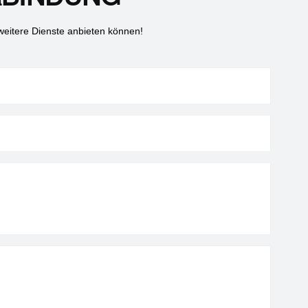
Verdana, "楷书"， "幼体"...After-Sales-Services
ebung, Wartung
umfassen Online-Schulungen,
weitere Dienste anbieten können!
Ersatzteilversorgung, Fehlerbehebung, Wartung
usw.Maschinengarantie: 1 Jahr.