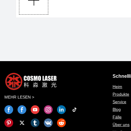
Schnelll
Heim
Produkte
MEHR LESEN >
Service
Blog
Fälle
Über uns