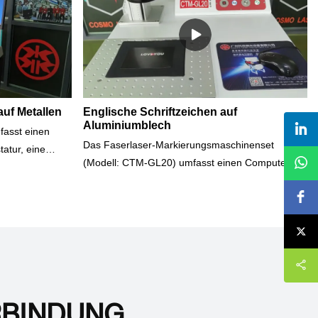
auf Metallen
Englische Schriftzeichen auf
Aluminiumblech
asst einen
Das Faserlaser-Markierungsmaschinenset
tatur, eine
(Modell: CTM-GL20) umfasst einen Computer,
ierende
einen Monitor, eine WINDOWS-basierte
Markierungssoftware, eine Tastatur und eine
eden Text in
Maus.Mit der Markierungssoftware können Sie
ben, die erkannt
jeden Text in Sprachen oder Schriftarten
achen wie
schreiben, die erkannt werden können. Zum
Beispiel Sprachen wie Englisch,
Schriftarten wie
Arabisch, Japanisch, Spanisch,
"黑体"...After-
Koreanisch, Chinesisch...Schriftarten wie Arial,
ERBINDUNG
Schulungen,