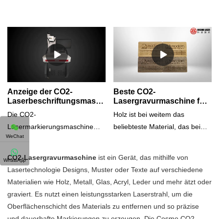
Anzeige der CO2-
Beste CO2-
Laserbeschriftungsmaschine
Lasergravurmaschine für
(Modell: CCO-30) | Cosmo-
die Lasermarkierung von
Die CO2-
Holz ist bei weitem das
Laser
Holzkarten
Lasermarkierungsmaschine
beliebteste Material, das bei
WeChat
(CCO-30) von Cosmo Laser
Lasersystemen verwendet wird.
bietet mit einem hochpräzisen
Es lässt sich sehr leicht
CO2-Lasergravurmaschine
ist ein Gerät, das mithilfe von
WhatsApp
Galvo-Scanner eine
gravieren, und wenn es graviert
Lasertechnologie Designs, Muster oder Texte auf verschiedene
hochpräzise Markierung, die
ist, erzeugt es einen schönen
Materialien wie Holz, Metall, Glas, Acryl, Leder und mehr ätzt oder
bei herkömmlichen Flachbett-
Kontrast, wo der Laser das
graviert. Es nutzt einen leistungsstarken Laserstrahl, um die
CO2-
Holz wegbrennt. Dieser stark
Oberflächenschicht des Materials zu entfernen und so präzise
Lasermarkierungsmaschinen
sichtbare Kontrast ermöglicht
und dauerhafte Markierungen zu erzeugen. Die Cosmo CO2-