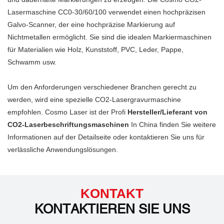
nicht zu finden ist.Mit einer
es Ihnen, detailreiche Gravuren
Lasermaschine CC0-30/60/100 verwendet einen hochpräzisen
optionalen
von Fotos, Logos und Bildern
Galvo-Scanner, der eine hochpräzise Markierung auf
Rotationsmarkierungsfunktion
zu erstellen. Es gibt viele Arten
Nichtmetallen ermöglicht. Sie sind die idealen Markiermaschinen
können kreisförmige Objekte
von Holzprodukten, die für die
für Materialien wie Holz, Kunststoff, PVC, Leder, Pappe,
markiert werden, was mit
Verwendung mit dem Laser
Schwamm usw.
einem Flachbett-CO2-
konzipiert sind, und viele mehr,
Lasermarkierungsgerät nicht
die darauf warten, von Ihnen
Um den Anforderungen verschiedener Branchen gerecht zu
möglich ist. Es ist die ideale
entdeckt zu werden.
werden, wird eine spezielle CO2-Lasergravurmaschine
Markierungsmaschine für
empfohlen. Cosmo Laser ist der Profi
Hersteller/Lieferant von
nichtmetallische Materialien wie
CO2-Laserbeschriftungsmaschinen
In China finden Sie weitere
Holz, Kunststoff, PVC, Leder,
Informationen auf der Detailseite oder kontaktieren Sie uns für
Papier usw.
verlässliche Anwendungslösungen.
KONTAKT
KONTAKTIEREN SIE UNS