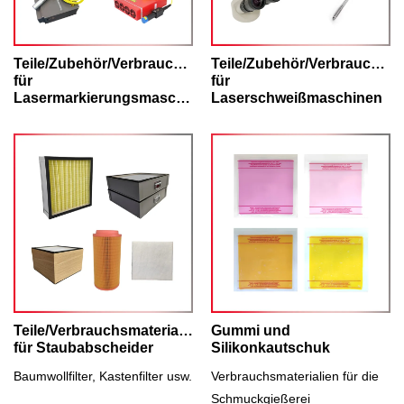
Teile/Zubehör/Verbrauchsmaterialien
Teile/Zubehör/Verbrauchsma
für
für
Lasermarkierungsmaschinen
Laserschweißmaschinen
Teile/Verbrauchsmaterialien
Gummi und
für Staubabscheider
Silikonkautschuk
Baumwollfilter, Kastenfilter usw.
Verbrauchsmaterialien für die
Schmuckgießerei