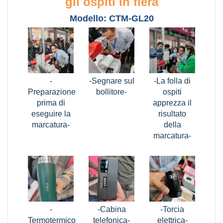
gli ospiti in fiera
Modello: CTM-GL20
-
-Segnare sul
-La folla di
Preparazione
bollitore-
ospiti
prima di
apprezza il
eseguire la
risultato
marcatura-
della
marcatura-
-
-Cabina
-Torcia
Termotermico
telefonica-
elettrica-