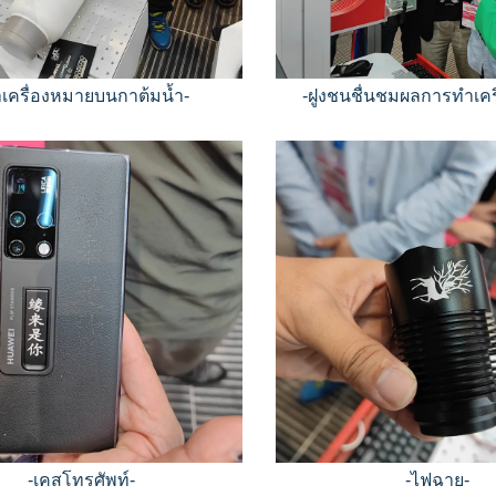
ำเครื่องหมายบนกาต้มน้ำ-
-ฝูงชนชื่นชมผลการทำเคร
-เคสโทรศัพท์-
-ไฟฉาย-