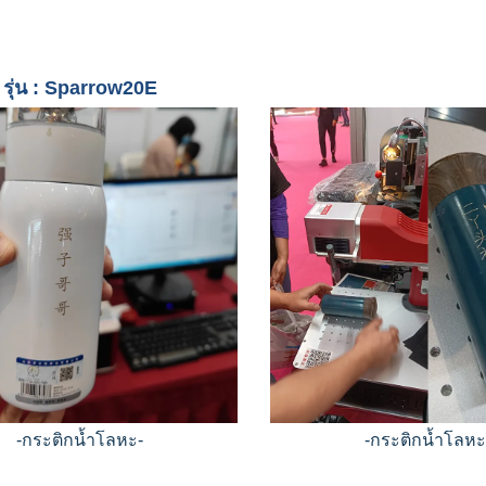
รุ่น : Sparrow20E
-กระติกน้ำโลหะ-
-กระติกน้ำโลหะ