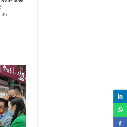
าร์คกิ้ง 30W
2
D-35