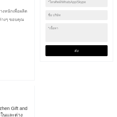
ในบล็อกนี้ เราจะบอกคุณ
*
โทรศัพท์/WhatsApp/Skype
ทั่วโลก และให้ข้อมูลเชิง
ทั้งหมดเกี่ยวกับ
ลึกและข้อเสนอแนะอันมี
างหนักเพื่อผลิต
ผลิตภัณฑ์และโซลูชัน
ค่าแก่เรา คอยติดตามใน
ชื่อ บริษัท
ของเรา ปฏิกิริยาและ
ต่างๆ ขอบคุณ
ขณะที่เราเจาะลึกไฮไลท์
คำถามจากผู้เยี่ยมชม
ปฏิกิริยาของผู้เข้าชม
ตลอดจนคำขอบคุณและ
*
เนื้อหา
และแผนการในอนาคต
ความหวังที่เรามีสำหรับ
ของเรา!
อนาคต อ่านต่อเพื่อหา
ข้อมูลเพิ่มเติม
ส่ง
nzhen Gift and
้งในและต่าง