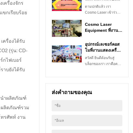
งเครื่องจักร
ประดับนานาชาติ
กับวิธีใช้เครื่องตัด
ตามปกติแล้ว เรา
เซินเจิ้นปี 2024
ไฟเบอร์เลเซอร์ เครื่องนี้
แขกเรียบร้อย
Cosmo Laser เข้าร่วม
เป็นอุปกรณ์ประสิทธิภาพ
งานแสดงเครื่องประดับ
สูงที่สามารถตัดวัสดุ
Cosmo Laser
นานาชาติเซินเจิ้นทุกปี
โลหะต่างๆ ได้อย่าง
Equipment ที่งาน
เราอัด vlog ของวันแรกที่
แม่นยำและมี
แสดงเครื่องประดับ
เข้างาน ส่วนอื่นๆ ที่ไม่
เครื่องได้รับ
ประสิทธิภาพ ในบล็อก
นานาชาติเซินเจิ้นปี
แสดงในวิดีโออยู่ใน
อุปกรณ์เลเซอร์คอส
โพสต์นี้ เราจะแชร์ราย
2024
บล็อกต่อไปนี้ ในฐานะผู้
โมที่งานแสดงเครื่อง
CO2 (รุ่น: CD-
ละเอียดเกี่ยวกับขั้นตอน
ผลิตและซัพพลายเออร์
ประดับนานาชาติ
สวัสดี ยินดีต้อนรับสู่
การติดตั้ง เซสชันการฝึก
าร์กไฟเบอร์
อุปกรณ์เลเซอร์และ
เซินเจิ้น
บล็อกของเรา เราคือคอส
อบรม และประโยชน์ของ
เครื่องจักรอัญมณีชั้นนำ
ราบยังได้รับ
โมเลเซอร์อิควิปเมนท์ชั้น
การใช้เครื่องตัดไฟเบอร์
Cosmo Laser มีช่วง
นำผู้ผลิตและจำหน่าย
เลเซอร์สำหรับธุรกิจของ
เวลาที่ยอดเยี่ยมในการ
เครื่องเลเซอร์และ
คุณ
จัดแสดงนวัตกรรมล่าสุด
เครื่องจักรอัญมณี. เรา
ของเรา รวมถึงเครื่องตัด
ส่งคำถามของคุณ
เพิ่งกลับมาจาก.งาน
เลเซอร์ เครื่องแกะสลัก
นำผลิตภัณฑ์
แสดงเครื่องประดับนานา
ด้วยเลเซอร์ เครื่องเชื่อม
ชาติเซินเจิ้น (SIJF)งาน
*
ชื่อ
 ผลิตภัณฑ์รวม
เลเซอร์ เครื่องตอกหมุด
แสดงสินค้าอัญมณีและ
และเครื่องตัดออกแบบ
โทรศัพท์ งาน
อัญมณีที่ใหญ่ที่สุดและ
CNC การแสดงนี้ประสบ
*
อีเมล
เจ๋งที่สุดในจีนแผ่นดิน
ความสำเร็จอย่างมาก
ใหญ่ มันยอดเยี่ยมมาก!
โดยดึงดูดผู้เข้าชมจาก