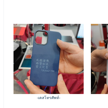
-เคสโทรศัพท์-