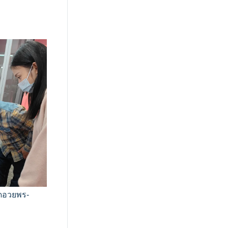
ดอวยพร-