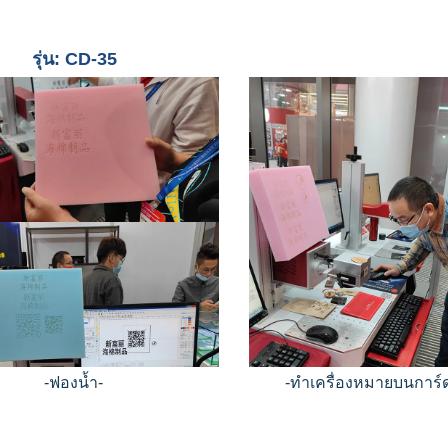
รุ่น: CD-35
-ฟองน้ำ-
-ทำเครื่องหมายบนการ์