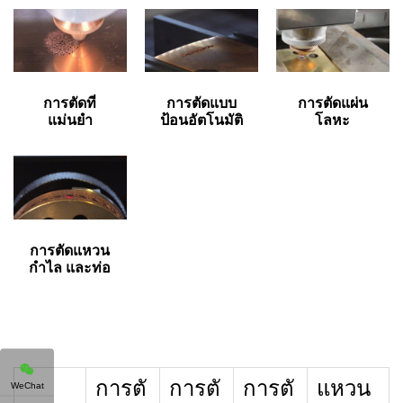
การตัดที่
การตัดแบบ
การตัดแผ่น
แม่นยำ
ป้อนอัตโนมัติ
โลหะ
การตัดแหวน
กำไล และท่อ
การตั
การตั
การตั
แหวน
WeChat