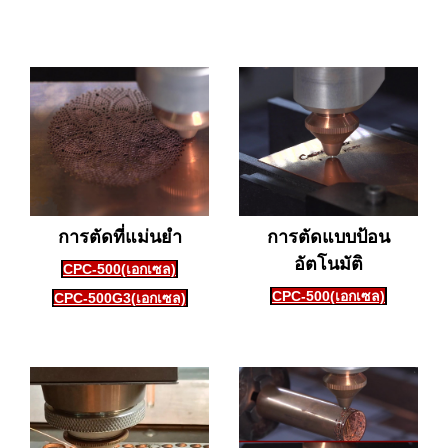
การตัดที่แม่นยำ
การตัดแบบป้อน
อัตโนมัติ
CPC-500(เอกเซล)
CPC-500(เอกเซล)
CPC-500G3(เอกเซล)