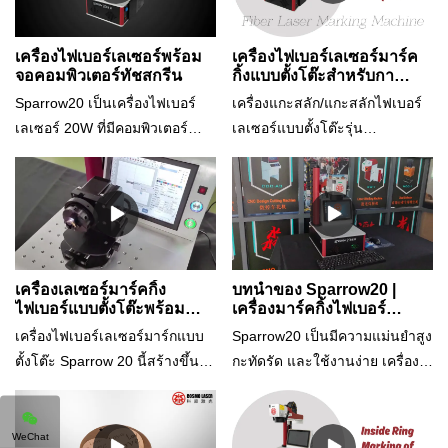
เครื่องไฟเบอร์เลเซอร์พร้อม
เครื่องไฟเบอร์เลเซอร์มาร์ค
จอคอมพิวเตอร์ทัชสกรีน
กิ้งแบบตั้งโต๊ะสำหรับกา
รมาร์กวงแหวนรอบนอก รุ่น
Sparrow20 เป็นเครื่องไฟเบอร์
เครื่องแกะสลัก/แกะสลักไฟเบอร์
Sparrow20
เลเซอร์ 20W ที่มีคอมพิวเตอร์
เลเซอร์แบบตั้งโต๊ะรุ่น
ระบบสัมผัสในตัวมีคุณสมบัติสี่
Sparrow20 มีสโลแกนว่า "Mini
ประการ:1. "ปลั๊กแอนด์เพลย์" ใช้
size, big functions" เลเซอร์มาร์ก
งานง่ายสุด ๆ2. เดสก์ท็อป เหมาะ
เกอร์แบบตั้งโต๊ะของเราเป็น
มากสำหรับสถานที่จำกัด เช่น
อุปกรณ์ประเภทหนึ่งที่ใช้เลเซอร์
ร้านค้าปลีก3. ความแม่นยำสูง
เพื่อทำเครื่องหมายหรือแกะสลัก
สามารถตอบสนองความต้องการ
วัสดุต่างๆ เช่น โลหะ พลาสติก
เครื่องเลเซอร์มาร์คกิ้ง
บทนำของ Sparrow20 |
สูงเช่นการทำเครื่องหมายชิ้นส่วน
แก้ว และไม้ เครื่องจะปล่อย
ไฟเบอร์แบบตั้งโต๊ะพร้อม
เครื่องมาร์คกิ้งไฟเบอร์
ระบบคอมพิวเตอร์ทัชสกรีน
เลเซอร์ Cosmo 20W
เครื่องประดับ4. มาพร้อม
ลำแสงเลเซอร์กำลังสูงที่กัดพื้นผิว
เครื่องไฟเบอร์เลเซอร์มาร์กแบบ
Sparrow20 เป็นมีความแม่นยำสูง
ในตัว
คอมพิวเตอร์ ไม่ต้องเตรียมพีซี/
ของวัสดุด้วยรูปแบบที่แม่นยำ
ตั้งโต๊ะ Sparrow 20 นี้สร้างขึ้น
กะทัดรัด และใช้งานง่าย เครื่อง
แล็ปท็อปเพิ่มอีก 1 เครื่อง
ทำให้เกิดรอยหรือการออกแบบ
สำหรับอุตสาหกรรมที่ต้องการกา
มาร์กด้วยเลเซอร์ที่เหมาะสำหรับ
ถาวร
รมาร์กที่ปราศจากปัญหา
การใช้งานที่หลากหลาย มันถูก
ความเร็วสูง และลึกสำหรับโลหะ
ออกแบบมาเพื่อให้รวดเร็วและ
WeChat