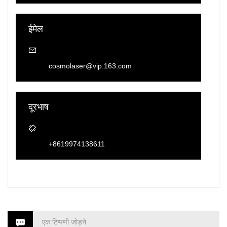
ईमेल
cosmolaser@vip.163.com
दूरभाष
+8619974138611
एक टिप्पणी जोड़ने