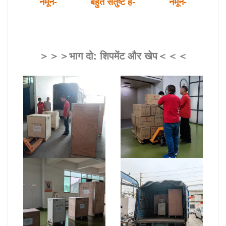
नमूने-
बहुत संतुष्ट हैं-
नमूने-
＞＞＞भाग दो: शिपमेंट और खेप＜＜＜