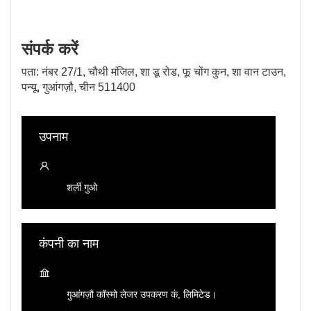
संपर्क करें
पता: नंबर 27/1, चौथी मंजिल, शा डू रोड, फू चोंग कुन, शा वान टाउन,
पन्यू, गुआंगज़ौ, चीन 511400
उपनाम
शर्ली गुओ
कंपनी का नाम
गुआंगज़ौ कॉस्मो लेजर उपकरण कं, लिमिटेड।