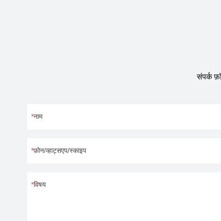
सहायक उपकरण, इले
सटीक उपकरण, आदि।ज़्
संपर्क फ
नाम
फ़ोन/व्हाट्सएप/स्काइप
विषय