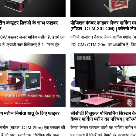
ीन कंप्यूटर डिस्प्ले के साथ फाइबर
पोजिशन कैप्चर फाइबर लेजर मार्किंग मशी
न
(मॉडल: CTM-20LCM) | कॉस्मो ले
फाइबर लेजर मार्किंग मशीन है, इसमें एक
कॉस्मो पोजीशन कैप्चर लेजर मार्किंग मशीन
 है।इसकी चार विशेषताएं हैं:1. "प्लग एंड
20LCM) CTM-20m पर आधारित है, जिसमें
े अनुकूल, उपयोग करने में बेहद आसान2.
कैमरा सिस्टम है। इसमें एक पोजिशनिंग फ़ंक्
ानों जैसे सीमित जगहों के लिए बहुत उपयुक्त
त्रुटि के कारण गलत अंकन को समाप्त करता 
ा, उच्च आवश्यकताओं को पूरा कर सकता है,
ओर देखें।इसमें न केवल CTM-20m के सभी फ
 चिह्नित करना4. कंप्यूटर के साथ आएं, एक
एक औद्योगिक कैमरे से भी लैस है, अंकन क्षेत्
ार करने की आवश्यकता नहीं है
परवाह किए बिना कई वर्कपीस के बैच मार्किं
सकता है। अलग-अलग पैटर्न को चिह्नित कर
वर्कपीस सेट किए जा सकते हैं। यह स्वचालित
अंकन स्थिति को पुनः प्राप्त कर सकता है
रूप से दोहरा सकता है। इसका डिज़ाइन समय 
िंग मशीन निर्माता धातु के लिए फाइबर
सीसीडी विजुअल पोजिशनिंग सिस्टम के
कैप्चर मार्किंग मशीन का परिचय | कॉस्म
उच्च-सटीक असेंबली लाइन स्वचालित उत्पाद
िंग मशीन (मॉडल: CTM-20m) एक प्रकार की
कैमरा कैप्चर फंक्शन वाली यह मार्किंग मशीन
ज़्यादा ब्योरे के लिए हमसे संपर्क करें।
ी है जो धातु, प्लास्टिक, सिरेमिक और अन्य
पूरा करती है जिन्हें बड़े पैमाने पर उत्पादन