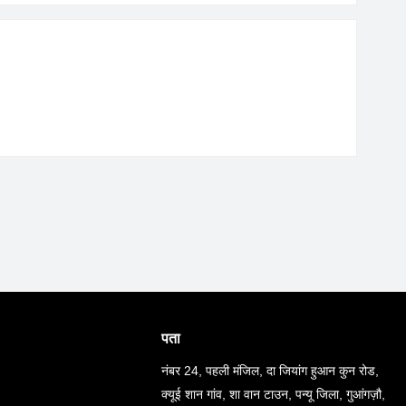
पता
नंबर 24, पहली मंजिल, दा जियांग हुआन कुन रोड,
क्यूई शान गांव, शा वान टाउन, पन्यू जिला, गुआंगज़ौ,