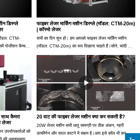
न डिस्प्ले
फाइबर लेजर मार्किंग मशीन डिस्प्ले (मॉडल: CTM-20m)
जर
| कॉस्मो लेजर
 (मॉडल: CTM-
सभी का दिन शुभ हो। हम आपको फाइबर लेजर मार्किंग मशीन
 पोजीशन कैप्चरिंग
(मॉडल: CTM-20m) का रूप दिखाना चाहते हैं।सोने, चांदी या
शन है जो मानवीय
अन्य कीमती धातु से बने आभूषण, CTM-20m/50 की सबसे
है। आइए इसे चारों
अधिक अनुशंसा की जाती है।विशेषताएं: फाइन मार्किंग √डीप
ायदे हैं, बल्कि यह
एनग्रेविंग √सिंपल कटिंग √फास्ट स्पीड सरल ऑपरेशन लंबी लेज़र
र के भीतर स्थिति की
लाइफ़ रोटरी 360-डिग्री लगातार चूड़ियों, अंगूठियों पर
ग को सटीक रूप से कर
मार्किंगज़्यादा ब्योरे के लिए हमसे संपर्क करें।
ने के लिए अलग-अलग
 रूप से पिछली
 और अंकन को सटीक
बचाने वाला है ताकि
 साथ कैमरा
20 वाट की फाइबर लेजर मशीन क्या कर सकती है?
ो लेजर
न प्राप्त कर सके।
20W लेजर मशीन सभी धातु सामग्री पर ठीक अंकन, गहरी
 उन उपयोगकर्ताओं को
उत्कीर्णन और सरल काटने में सक्षम है।आप इसे कॉल भी कर
 करने की आवश्यकता