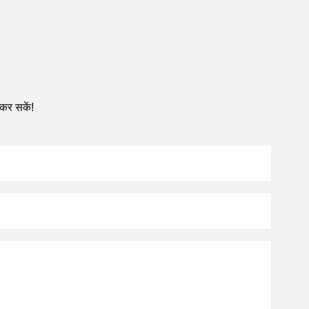
, सटीक उपकरण,
सहायक उपकरण, इलेक्ट्रॉनिक घटक, एकीकृत सर्किट आईसी,
सटीक उपकरण, आदि।ज़्यादा ब्योरे के लिए हमसे संपर्क करें।
 कर सकें!