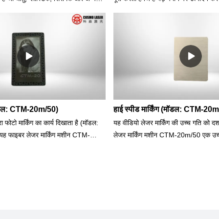
यों को चिह्नित या उकेरने के लिए ऊर्जा के
होती है। हाई-डेफिनिशन कैमरे का उपयोग करत
ाइबर लेजर का उपयोग करती है। मशीन प्रकाश
की स्थिति और अभिविन्यास की परवाह किए ब
वाली किरण उत्पन्न करती है जिसे सामग्री
और गति के साथ अंकन को कैप्चर और कर 
 निशान बनाने के लिए लेंस के माध्यम से
साथ विभिन्न आकृतियों और आकारों के वर्कपीस 
है। फाइबर लेजर मार्कर अत्यधिक विस्तृत
चिह्नित कर सकता है।उद्योग& सामग्री: आभूषण
 बनाने में सक्षम हैं, जो उन्हें ऐसे अनुप्रयोगों
सोना, K सोना, चांदी, 925 चांदी, प्लेटिनम, स
हैं जहां सटीकता और पठनीयता महत्वपूर्ण है।
पीतल, तांबा, आदि।ज़्यादा ब्योरे के लिए हमसे 
(मॉडल: CTM-20m/50)
हाई स्पीड मार्किंग (मॉडल: CTM-20
ा फोटो मार्किंग का कार्य दिखाता है (मॉडल:
यह वीडियो लेजर मार्किंग की उच्च गति को दर
फाइबर लेजर मार्किंग मशीन CTM-
लेजर मार्किंग मशीन CTM-20m/50 एक उच्च 
णवत्ता वाले आयातित लेजर स्रोत और लंबे
आयातित लेजर स्रोत और लंबे लेजर जीवन क
 साथ स्कैनर का उपयोग करता है।यह मशीन
का उपयोग करता है।यह मशीन पूर्व-स्थापित स
वेयर के साथ पूर्ण होती है, उपयोग में आसान जो
पूर्ण होती है, उपयोग में आसान जो अधिकांश फ़
रूपों जैसे AI, PLT, DXF, BMP, JPEG,
AI, PLT, DXF, BMP, JPEG, आदि के सा
ह विभिन्न उद्योगों के लिए उपयुक्त है, जैसे
विभिन्न उद्योगों के लिए उपयुक्त है, जैसे कि ग
श्मा, घड़ियां और घड़ियां, हार्डवेयर, उपकरण,
घड़ियां और घड़ियां, हार्डवेयर, उपकरण, 