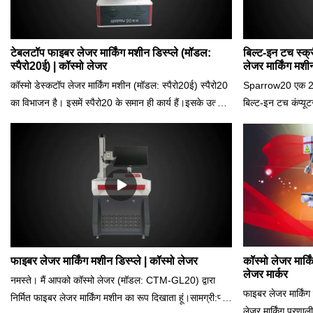
टेबलटॉप फाइबर लेजर मार्किंग मशीन डिस्प्ले (मॉडल:
बिल्ट-इन टच स्क्र
स्पैरो20ई) | कॉस्मो लेजर
लेजर मार्किंग मशी
कॉस्मो डेस्कटॉप लेजर मार्किंग मशीन (मॉडल: स्पैरो20ई) स्पैरो20
Sparrow20 एक 20W 
का विभाजन है। इसमें स्पैरो20 के समान ही कार्य हैं।इसके उत्कृष्ट
बिल्ट-इन टच कंप्यूटर
लाभ हैं: सबसे पहले, ग्राहक बेझिझक लैपटॉप या कंप्यूटर चुन
प्ले", उपयोगकर्ता क
सकते हैं; और दूसरा, इसका वजन केवल 30 किलोग्राम है!!!!
डेस्कटॉप, खुदरा दुक
इसलिए हवाई माल ढुलाई का चयन करना बेहद किफायती है।
है3. उच्च परिशुद्धत
आवश्यक मार्किंग सॉफ्टवेयर और ड्राइवर मशीन के साथ आने वाले
जैसे आभूषण भागों को
यूएसबी ड्राइव में हैं। मशीन और पीसी दोनों को चालू करें।अधिक
और पीसी/लैपटॉप तैय
जानकारी के लिए हमसे संपर्क करें।
फाइबर लेजर मार्किंग मशीन डिस्प्ले | कॉस्मो लेजर
कॉस्मो लेजर मार्क
लेजर मार्कर
नमस्ते। मैं आपको कॉस्मो लेजर (मॉडल: CTM-GL20) द्वारा
फाइबर लेजर मार्क
निर्मित फाइबर लेजर मार्किंग मशीन का रूप दिखाता हूं।सामग्री:प्योर
लेजर मार्किंग प्रणाल