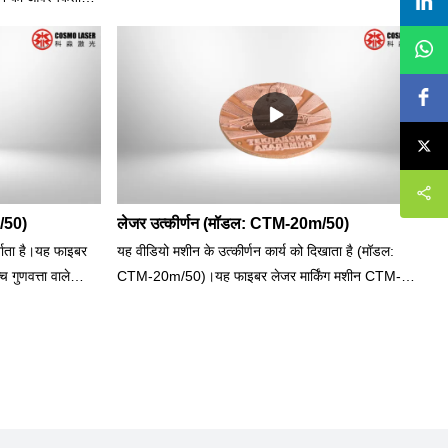
सकते हैं:1) 20w लेज़र मार्कर 2) 20w लेज़र एनग्रेवर √ 3)
े हुए, यह वर्कपीस
20w लेज़र कटर √देखते समय कृपया नीचे दिए गए प्रश्नों पर
िना उच्च सटीकता
विचार करें:- 0.22 मिमी तांबे की शीट पर एक पैटर्न को काटने में
सकता है। यह एक
कितना समय लगा?- धातु के सिक्के पर यह कितना मोटा उकेरा
को बड़े पैमाने पर
था?यह वीडियो आपको कुछ लेज़र कार्य दिखाता है जो मॉडल:
; शुद्ध सोना, ठोस
CTM-20m कर सकता है। यह एक संदर्भ वीडियो है जो
्टेनलेस स्टील,
नए लेजर उपयोगकर्ताओं या उन लोगों के लिए उपयुक्त है जो मॉडल
संपर्क करें।
को जानना चाहते हैं: CTM-20m।
m/50)
लेजर उत्कीर्णन (मॉडल: CTM-20m/50)
्शाता है।यह फाइबर
यह वीडियो मशीन के उत्कीर्णन कार्य को दिखाता है (मॉडल:
गुणवत्ता वाले
CTM-20m/50)।यह फाइबर लेजर मार्किंग मशीन CTM-
ाल के साथ स्कैनर
20m/50 एक उच्च गुणवत्ता वाले आयातित लेजर स्रोत और लंबे
ॉफ़्टवेयर के साथ
लेजर जीवन काल के साथ स्कैनर का उपयोग करता है।यह मशीन
ाइल स्वरूपों जैसे
पूर्व-स्थापित सॉफ़्टवेयर के साथ पूर्ण होती है, उपयोग में आसान जो
थ संगत है।यह
अधिकांश फ़ाइल स्वरूपों जैसे AI, PLT, DXF, BMP, JPEG,
हने के सामान, चश्मा,
आदि के साथ संगत है।यह विभिन्न उद्योगों के लिए उपयुक्त है, जैसे
सहायक उपकरण,
कि गहने के सामान, चश्मा, घड़ियां और घड़ियां, हार्डवेयर, उपकरण,