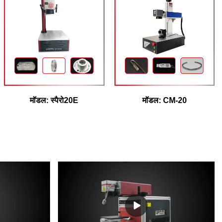
मॉडल: स्पैरो20E
मॉडल: CM-20