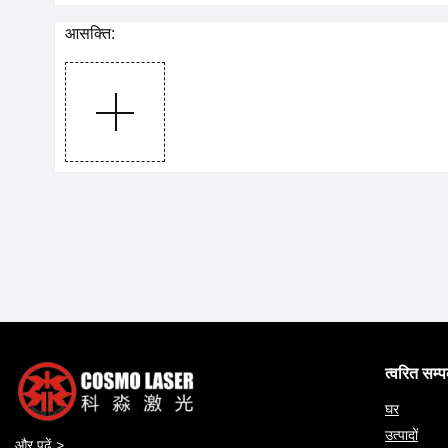
आसक्ति:
त्वरित सम्
घर
उत्पादों
और पढ़ें >