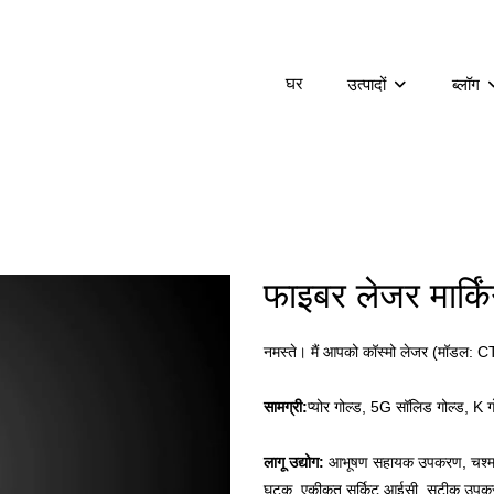
घर
उत्पादों
ब्लॉग
फाइबर लेजर मार्किं
नमस्ते। मैं आपको कॉस्मो लेजर (मॉडल: CTM
सामग्री:
प्योर गोल्ड, 5G सॉलिड गोल्ड, K ग
लागू उद्योग:
आभूषण सहायक उपकरण, चश्मा, 
घटक, एकीकृत सर्किट आईसी, सटीक उप