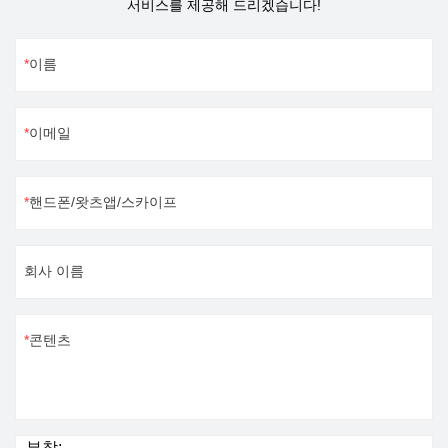
은 고정밀 조립 라인 자동화
서비스를 제공해 드리겠습니다!
킹할 수 있습니다. 목재, 플라
스틱 제품, 아크릴에 사용됩
생산을 달성하도록 시간을
스틱, PVC, 가죽, 종이 등과
니다. 재료의 표면 또는 내부
절약합니다.자세한 내용은
같은 비금속 재료에 적합한
에 크리스탈, 유리와 같은 투
이름
당사에 문의하십시오.
마킹 기계입니다.
명 재료를 마킹하는 데 가장
적합한 기계입니다.자세한
이메일
내용은 당사에 문의하십시
오.
핸드폰/왓츠앱/스카이프
회사 이름
콘텐츠
부착: