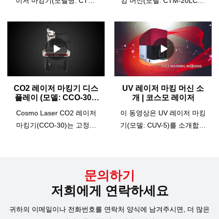
이저 마킹기(모델명: CTM-
킹 머신(모델: CTM-20LCM)
20m)의 외관을 보여드리고
은 위치 캡처 카메라 시스템
자 합니다.금, 은 또는 기타
이 있는 CTM-20m을 기반으
귀금속으로 만든 보석, CTM-
로 합니다. 인적 오류로 인한
20m/50이 가장 권장됩니다.
부정확한 마킹을 제거하는
기능: √미세한 마킹 √깊은 각
위치 지정 기능이 있습니다.
인 √간단한 절단 √빠른 속도
주변을 살펴보자.CTM-20m
√간단한 조작 √긴 레이저 수
의 모든 장점을 가지고 있을
CO2 레이저 마킹기 디스
UV 레이저 마킹 머신 소
플레이 (모델: CCO-30) |
개 ​​| 코스모 레이저
명 √회전식 뱅글, 링에 360도
뿐만 아니라 산업용 카메라
코스모레이저
연속 마킹자세한 내용은 당
가 장착되어 있어 마킹 영역
Cosmo Laser CO2 레이저
이 동영상은 UV 레이저 마킹
사에 문의하십시오.
내의 위치에 관계없이 여러
마킹기(CCO-30)는 고정밀
기(모델: CUV-5)를 소개합니
공작물을 정확하게 일괄 마
갈보 스캐너를 사용하여 기
다.Cosmo UV 레이저 마킹기
킹할 수 있습니다. 다른 패턴
존 평판 CO2 레이저 마킹기
는 대부분의 비금속 및 금속
을 표시하기 위해 다른 공작
에서는 볼 수 없는 고정밀 마
재료에 미세 마킹에 사용됩
물을 설정할 수 있습니다. 이
문의하기
킹을 제공합니다.옵션인 회
니다. 그것은 일반적으로 높
전 마킹 위치를 자동으로 검
전 마킹 기능을 사용하면 평
은 요구 사항이 필요한 금색
저희에게 연락하세요
색하여 마킹을 정확하게 반
판 CO2 레이저 마킹 기계로
및 은색 보석 각인, 하드웨어
복할 수 있습니다. 그 디자인
귀하의 이메일이나 전화번호를 연락처 양식에 남겨주시면, 더 많은
는 할 수 없는 원형 물체를 마
제품, 선물, 유리 제품, 플라