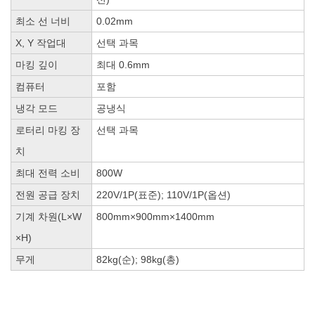
최소 선 너비
0.02mm
X, Y 작업대
선택 과목
마킹 깊이
최대 0.6mm
컴퓨터
포함
냉각 모드
공냉식
로터리 마킹 장
선택 과목
치
최대 전력 소비
800W
전원 공급 장치
220V/1P(표준); 110V/1P(옵션)
기계 차원(L×W
800mm×900mm×1400mm
×H)
무게
82kg(순); 98kg(총)