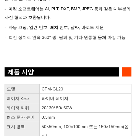
- 마킹 소프트웨어는 AI, PLT, DXF, BMP, JPEG 등과 같은 대부분의
사진 형식과 호환됩니다.
- 자동 코딩, 일련 번호, 배치 번호, 날짜, 바코드 지원
- 회전 장치로 연속 360° 링, 팔찌 및 기타 원통형 물체 마킹 가능
제품 사양
모델
CTM-GL20
레이저 소스
파이버 레이저
레이저 파워
20/ 30/ 50/ 60W
최소 문자 높이
0.3mm
표시 영역
50×50mm, 100×100mm 또는 150×150mm(옵
션)