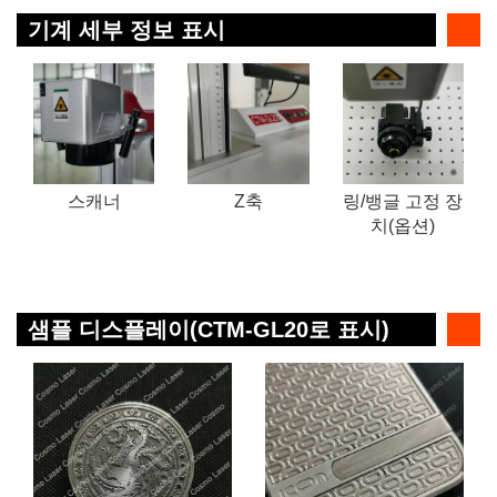
기계 세부 정보 표시
스캐너
Z축
링/뱅글 고정 장
치(옵션)
샘플 디스플레이(CTM-GL20로 표시)