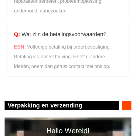
reparatieonderdelen, probleemoplossing,
onderhoud, nabezoeken
Q:
Wat zijn de betalingsvoorwaarden?
EEN:
Volledige betaling bij orderbevestiging.
Betaling via overschrijving. Heeft u andere
ideeën, neem dan gerust contact met ons op.
Verpakking en verzending
Hallo Wereld!