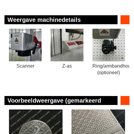
Weergave machinedetails
Scanner
Z-as
Ring/armbandhoud
(optioneel)
Voorbeeldweergave (gemarkeerd
door CTM-GL20)