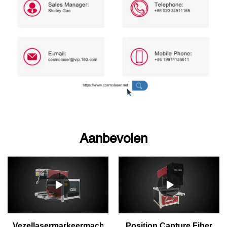
Aanbevolen
Vezellasermarkeermachinedisplay
Position Capture Fiber