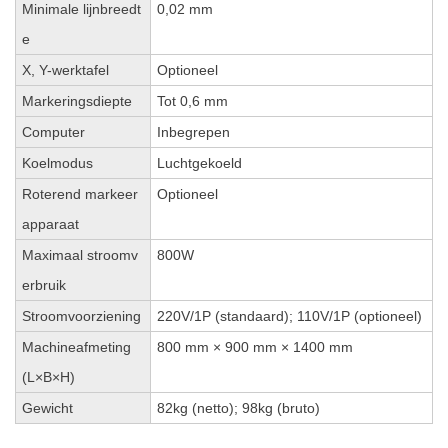
Minimale lijnbreedt
0,02 mm
e
X, Y-werktafel
Optioneel
Markeringsdiepte
Tot 0,6 mm
Computer
Inbegrepen
Koelmodus
Luchtgekoeld
Roterend markeer
Optioneel
apparaat
Maximaal stroomv
800W
erbruik
Stroomvoorziening
220V/1P (standaard); 110V/1P (optioneel)
Machineafmeting
800 mm × 900 mm × 1400 mm
(L×B×H)
Gewicht
82kg (netto); 98kg (bruto)