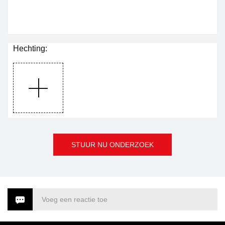
bereikt.Neem contact met
ons op voor meer
informatie.
Hechting:
STUUR NU ONDERZOEK
Voeg een reactie toe