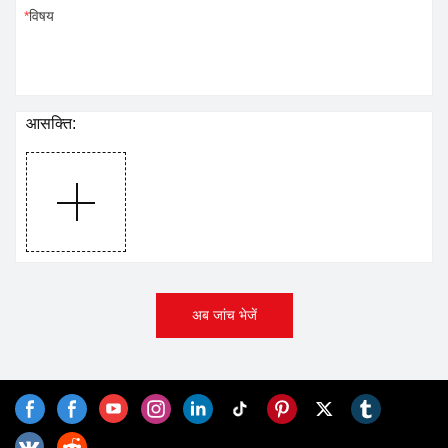
विषय
आसक्ति:
अब जांच भेजें