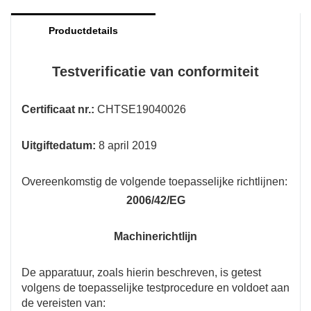
ze voldoen aan de toepasselijke richtlijnen. In
Productdetails
wezen is het een keurmerk dat consumenten
verzekert dat het product voldoet aan de
Testverificatie van conformiteit
Europese kwaliteits- en veiligheidseisen.
Certificaat nr.:
CHTSE19040026
Uitgiftedatum:
8 april 2019
Overeenkomstig de volgende toepasselijke richtlijnen:
2006/42/EG
Machinerichtlijn
De apparatuur, zoals hierin beschreven, is getest
volgens de toepasselijke testprocedure en voldoet aan
de vereisten van: