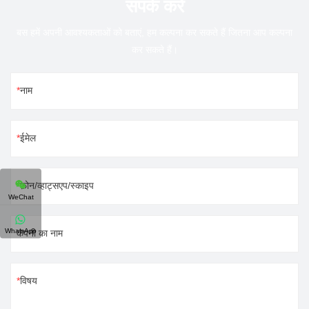
संपर्क करें
बस हमें अपनी आवश्यकताओं को बताएं, हम कल्पना कर सकते हैं जितना आप कल्पना
कर सकते हैं।
नाम
ईमेल
फ़ोन/व्हाट्सएप/स्काइप
WeChat
WhatsApp
कंपनी का नाम
विषय