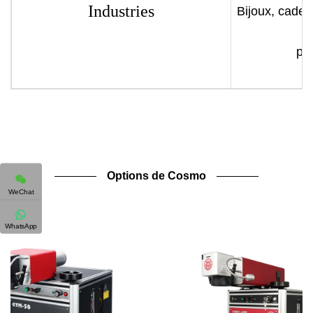
Industries
Bijoux, cadea
per
Options de Cosmo
WeChat
WhatsApp