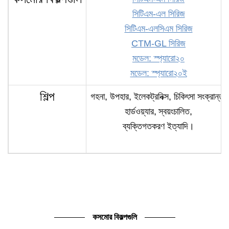
সিটিএম-এল সিরিজ
সিটিএম-এলসিএম সিরিজ
CTM-GL সিরিজ
মডেল: স্প্যারো২০
মডেল: স্প্যারো২০ই
শিল্প
গহনা, উপহার, ইলেকট্রনিক্স, চিকিৎসা সংক্রান্ত,
হার্ডওয়্যার,
স্বয়ংচালিত,
ব্যক্তিগতকরণ ইত্যাদি।
কসমোর বিকল্পগুলি