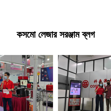
কসমো লেজার সরঞ্জাম ব্লগ