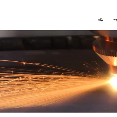
বাড়ি
পণ