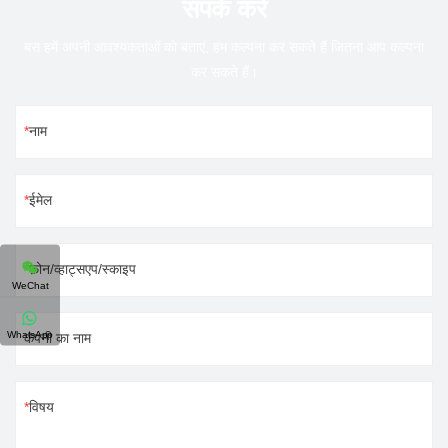
संपर्क करें
बस हमें अपनी आवश्यकताओं को बताएं, हम कल्पना कर सकते हैं जितना आप कल्पना
कर सकते हैं।
नाम
ईमेल
फ़ोन/व्हाट्सएप/स्काइप
WeChat
WhatsApp
कंपनी का नाम
विषय