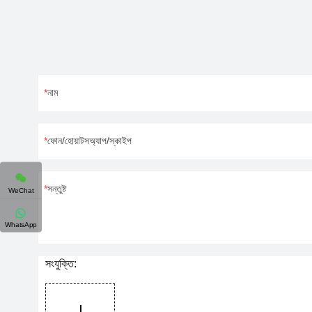
নাম
ফোন/হোয়াটসঅ্যাপ/স্কাইপ
সন্তুষ্ট
WeChat
WhatsApp
সংযুক্তি: