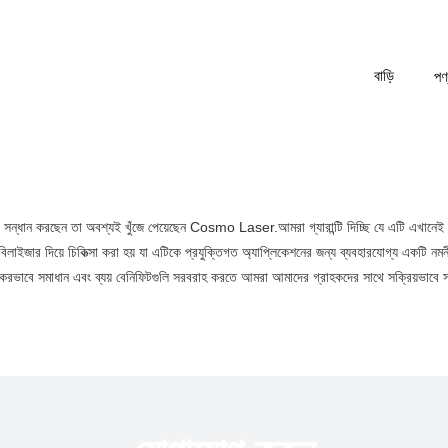
বাড়ি
পণ
া সন্ধান করছেন তা অবশ্যই খুঁজে পেয়েছেন Cosmo Laser.আমরা গ্যারান্টি দিচ্ছি যে এটি এখা
িলাইজার দিয়ে চিকিত্সা করা হয় যা এটিকে প্রযুক্তিগত অ্যাপ্লিকেশনের জন্য ব্যবহারযোগ্য একটি ন
কার্যকরভাবে সমাধান এবং ব্যয় বেনিফিটগুলি সরবরাহ করতে আমরা আমাদের গ্রাহকদের সাথে সক্রিয়ভাব