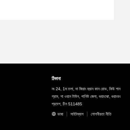
ঠিকানা
নং 24, 1ম তলা, দা জিয়াং হুয়ান কান রোড, কিউ শান
গ্রাম, শা ওয়ান টাউন, পানিউ জেলা, গুয়াংঝো, গুয়াংডং
প্রদেশ, চীন 511485
ভাষা
সাইটম্যাপ
গোপনীয়তা নীতি