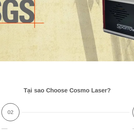
Tại sao Ch
oos
e Cosmo Laser?