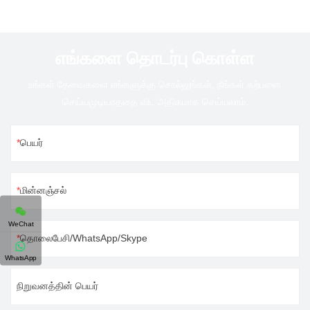
எங்களை தொடர்பு கொள்ள
உங்கள் தேவைகளை எங்களுக்கு சொல்லுங்கள், நீங்கள் கற்பனை
செய்யமுடியாததை விட அதிகமாக செய்யலாம்.
பெயர்
மின்னஞ்சல்
WeChat
தொலைபேசி/WhatsApp/Skype
WhatsApp
நிறுவனத்தின் பெயர்