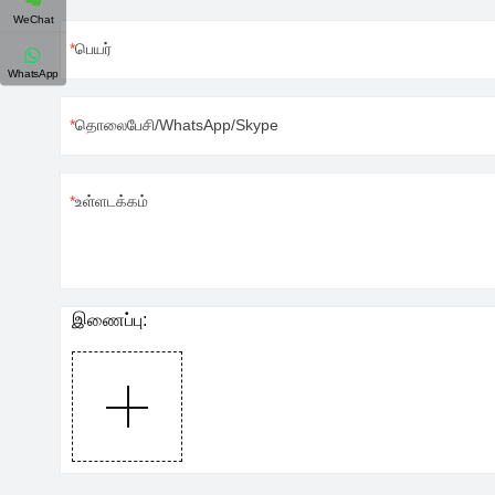
√ கருவிகள்
ஆட்டோஃபோகஸ் செ
WeChat
செயல்பாட்டைப் 
பெயர்
தனிப்பயனாக்கப்ப
WhatsApp
இது அனைவருக்கு
லேசர் வெட்டும் இ
தொலைபேசி/WhatsApp/Skype
தொடங்கினால் அத
தேர்வாகும்.மேலு
கொள்ளவும்.
உள்ளடக்கம்
இணைப்பு: