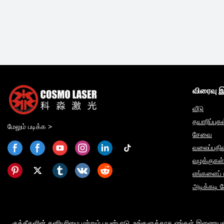
விரைவு 
வீடு
தயாரிப்புக
மேலும் படிக்க >
சேவை
வலைப்பதிவ
வழக்குகள்
எங்களைப் ப
அடிக்கடி க
குக்கீகளின் தனியுரிமை மற்றும் பயன்பாடு. உங்களுக்காக எங்கள் இணையதள