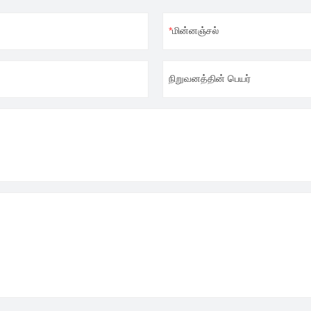
ய்யவும் கணினியால் முடியும்.
பொறுத்தவரை, இது
மின்னஞ்சல்
ட்ட பயனர் நட்பு மென்பொருளாகும்,
ம் கற்றுக்கொள்வது எளிது.நீங்கள்
யந்திரத்தைப் பயன்படுத்தத்
நிறுவனத்தின் பெயர்
ு மிகவும் சிக்கனமான
ம் விவரங்களுக்கு எங்களை தொடர்பு