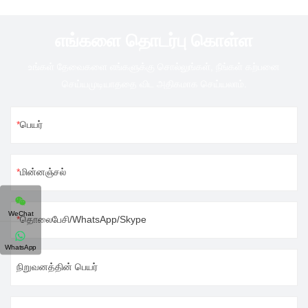
எங்களை தொடர்பு கொள்ள
உங்கள் தேவைகளை எங்களுக்கு சொல்லுங்கள், நீங்கள் கற்பனை
செய்யமுடியாததை விட அதிகமாக செய்யலாம்.
பெயர்
மின்னஞ்சல்
WeChat
தொலைபேசி/WhatsApp/Skype
WhatsApp
நிறுவனத்தின் பெயர்