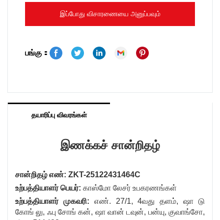
செய்வதற்கு/பழுதுபார்ப்பதற்கு வடிவமைக்கப்பட்ட
இப்போது விசாரணையை அனுப்பவும்
பல்துறை கருவிகளாகும். அவை உயர்-சக்தி லேசர்
வெளியீடு: ஷென்சென் ZKT டெக்னாலஜி கோ.,
வெளியீட்டை செயல்பாட்டின் எளிமையுடன் இணைத்து,
லிமிடெட்.
நகைத் துறை வல்லுநர்கள் மற்றும்
பங்கு：
உற்பத்தியாளர்களுக்கு ஏற்றதாக அமைகின்றன. இந்தக்
கட்டுரையில், அதன் முக்கிய அம்சங்கள் மற்றும் CE
சான்றிதழ் செயல்முறையை ஆராய்வோம்.
தயாரிப்பு விவரங்கள்
இணக்கச் சான்றிதழ்
சான்றிதழ் எண்: ZKT-25122431464C
உற்பத்தியாளர் பெயர்:
காஸ்மோ லேசர் உபகரணங்கள்
உற்பத்தியாளர் முகவரி:
எண். 27/1, 4வது தளம், ஷா டு
கோங் லு, ஃபு சோங் கன், ஷா வான் டவுன், பன்யு, குவாங்சோ,