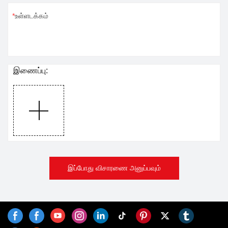
உள்ளடக்கம்
இணைப்பு:
இப்போது விசாரணை அனுப்பவும்