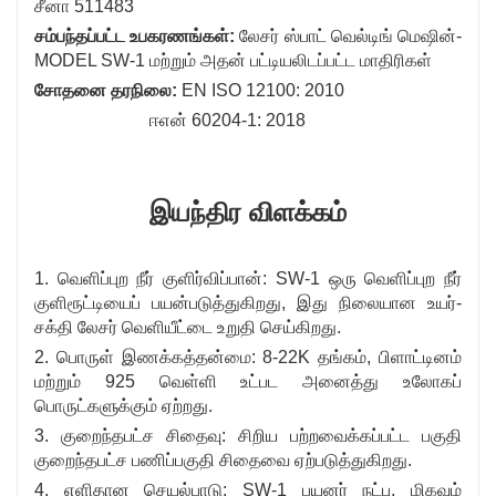
சீனா 511483
சம்பந்தப்பட்ட உபகரணங்கள்:
லேசர் ஸ்பாட் வெல்டிங் மெஷின்-
MODEL SW-1 மற்றும் அதன் பட்டியலிடப்பட்ட மாதிரிகள்
சோதனை தரநிலை:
EN ISO 12100: 2010
ஈஎன் 60204-1: 2018
இயந்திர விளக்கம்
1. வெளிப்புற நீர் குளிர்விப்பான்: SW-1 ஒரு வெளிப்புற நீர்
குளிரூட்டியைப் பயன்படுத்துகிறது, இது நிலையான உயர்-
சக்தி லேசர் வெளியீட்டை உறுதி செய்கிறது.
2. பொருள் இணக்கத்தன்மை: 8-22K தங்கம், பிளாட்டினம்
மற்றும் 925 வெள்ளி உட்பட அனைத்து உலோகப்
பொருட்களுக்கும் ஏற்றது.
3. குறைந்தபட்ச சிதைவு: சிறிய பற்றவைக்கப்பட்ட பகுதி
குறைந்தபட்ச பணிப்பகுதி சிதைவை ஏற்படுத்துகிறது.
4. எளிதான செயல்பாடு: SW-1 பயனர் நட்பு, மிகவும்