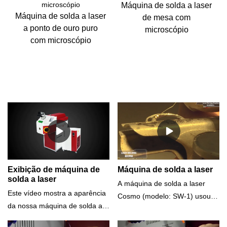
Máquina de solda a laser
Máquina de solda a laser
de mesa com
a ponto de ouro puro
microscópio
com microscópio
Exibição de máquina de
Máquina de solda a laser
solda a laser
A máquina de solda a laser
Este vídeo mostra a aparência
Cosmo (modelo: SW-1) usou
da nossa máquina de solda a
um resfriador de água externo
laser (modelo: SW-1).Ele usa
que resulta em uma saída de