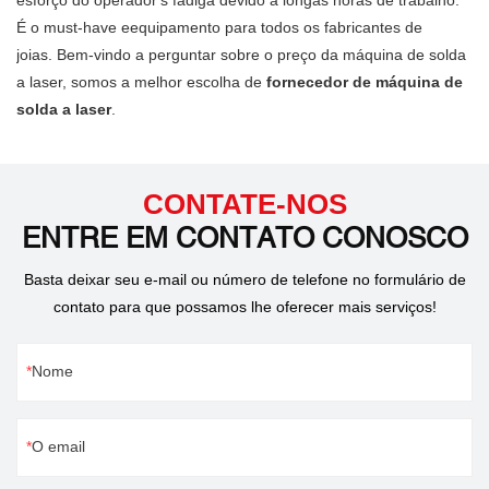
disso, é adequado para as
É o must-have e
equipamento para todos os fabricantes de
áreas de comunicações
joias. Bem-vindo a perguntar sobre o preço da máquina de solda
eletrônicas, fabricação de
a laser, somos a melhor escolha de
fornecedor de máquina de
hardware, relógios,
solda a laser
.
telecomunicações e outros
setores que precisam de
trabalho de precisão.Por favor,
CONTATE-NOS
entre em contato conosco para
ENTRE EM CONTATO CONOSCO
mais detalhes.
Basta deixar seu e-mail ou número de telefone no formulário de
contato para que possamos lhe oferecer mais serviços!
Nome
O email