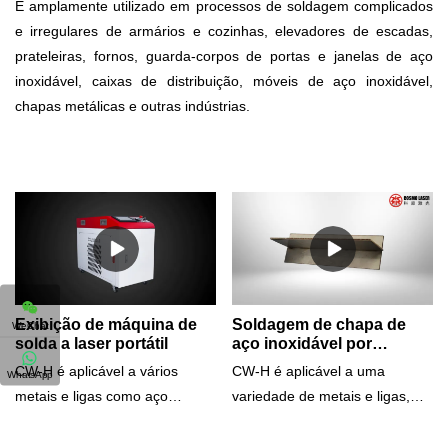
É amplamente utilizado em processos de soldagem complicados
e irregulares de armários e cozinhas, elevadores de escadas,
prateleiras, fornos, guarda-corpos de portas e janelas de aço
inoxidável, caixas de distribuição, móveis de aço inoxidável,
chapas metálicas e outras indústrias.
Exibição de máquina de
Soldagem de chapa de
WeChat
solda a laser portátil
aço inoxidável por
soldador a laser portátil
CW-H é aplicável a vários
CW-H é aplicável a uma
WhatsApp
metais e ligas como aço
variedade de metais e ligas,
inoxidável, aço carbono, cobre,
incluindo aço inoxidável, aço
alumínio, ouro, prata, cromo,
carbono, latão, cobre, alumínio,