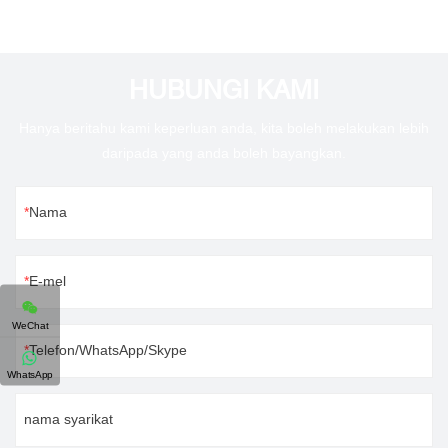
HUBUNGI KAMI
Hanya beritahu kami keperluan anda, kita boleh melakukan lebih
daripada yang anda boleh bayangkan.
Nama
E-mel
WeChat
Telefon/WhatsApp/Skype
WhatsApp
nama syarikat