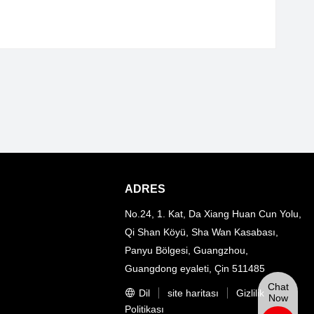
ADRES
No.24, 1. Kat, Da Xiang Huan Cun Yolu,
Qi Shan Köyü, Sha Wan Kasabası,
Panyu Bölgesi, Guangzhou,
Guangdong eyaleti, Çin 511485
Chat
Dil
site haritası
Gizlilik
Now
Politikası