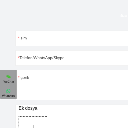
Bize 
İsim
Telefon/WhatsApp/Skype
İçerik
WeChat
WhatsApp
Ek dosya: