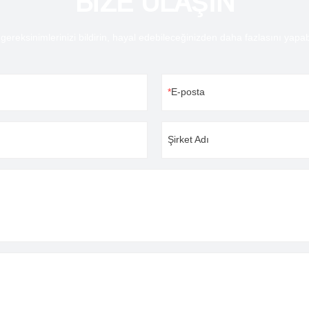
BİZE ULAŞIN
gereksinimlerinizi bildirin, hayal edebileceğinizden daha fazlasını yapabi
E-posta
Şirket Adı