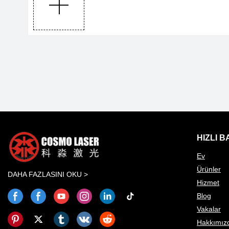
HIZLI 
Ev
Ürünler
DAHA FAZLASINI OKU >
Hizmet
Blog
Vakalar
Hakkımız