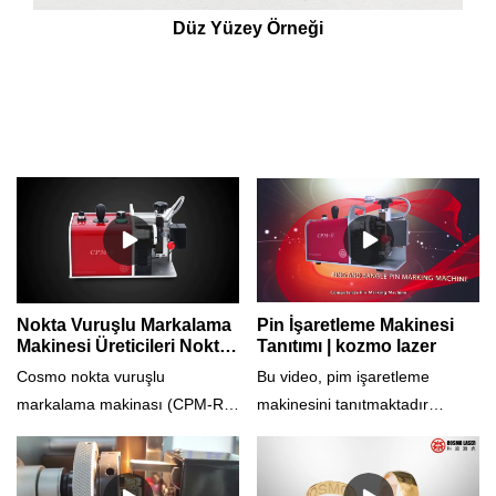
Düz Yüzey Örneği
Nokta Vuruşlu Markalama
Pin İşaretleme Makinesi
Makinesi Üreticileri Nokta
Tanıtımı | kozmo lazer
Pimli Markalayıcı (Model:
Cosmo nokta vuruşlu
Bu video, pim işaretleme
CPM-R) - Cosmo Laser
markalama makinası (CPM-R),
makinesini tanıtmaktadır
yüzük ve bileziklerin iç ve dış
(model: CPM-R).Yüzüklerin ve
yüzeylerini ve düz yüzeyleri
bileziklerin içini ve dışını ve
markalamak için özel olarak
ayrıca düz yüzeylerde