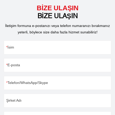
dakikalar içinde kişiselleştirilmiş
BİZE ULAŞIN
ve benzersiz yüzük ve bilezikler
BİZE ULAŞIN
oluşturabilirsiniz.
İletişim formuna e-postanızı veya telefon numaranızı bırakmanız
yeterli, böylece size daha fazla hizmet sunabiliriz!
İsim
E-posta
Telefon/WhatsApp/Skype
Şirket Adı