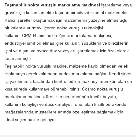
yüzeylerin markalanması için
katma değerlidir.Daha fazla
katma değerlidir.Daha fazla
Taşınabilir nokta vuruşlu markalama makinesi
işaretleme veya
küçük olması (kullanışlı)
Üretici olarak, hem CPM-R hem
özel olarak tasarlanmıştır.
bilgi için lütfen bizimle iletişime
bilgi için lütfen bizimle iletişime
gravür için kullanılan elde taşınan bir cihazdır
metal
malzemeler.
ürünlerinize kesinlikle değer
de CPM-R8 için ODM (Orijinal
Minimum çalışma alanı
geçin.
geçin.
Kalıcı işaretler oluşturmak için malzemenin yüzeyine elmas uçlu
katacaktır.Daha fazla bilgi için
Tasarım Üreticisi) hizmetleri
kaplayan kompakt bir tasarıma
bir kalemle vurmayı içeren nokta vuruşlu teknolojiyi
lütfen bizimle iletişime geçin.
sunuyoruz. ODM
ve 75 W'lık ultra düşük güç
kullanır.
CPM-R mini nokta iğnesi markalama makinesi,
seçeneklerimiz, makineleri
tüketimine sahiptir. Ek cilalama
endüstriyel sınıf bir elmas iğne kullanır. Yüzüklerin ve bileziklerin
markanıza ve operasyonel
gerektirmeden yüksek
içini ve dışını ve ayrıca düz yüzeyleri işaretlemek için özel olarak
gereksinimlerinize uyacak
parlaklıkta parlak bir yüzey elde
tasarlanmıştır.
şekilde yapmanıza olanak tanır
etmek için işaretleme için bir
Taşınabilir nokta vuruşlu makine, malzeme kaybı olmadan ve ek
ve mücevher üretim sürecinize
elmas pim kullanır. Tüm
cilalamaya gerek kalmadan parlak markalama sağlar.
Kendi şirket
mükemmel şekilde uyan bir
WINDOWS uyumlu yazı
içi yazılımımız tarafından kontrol edilen makineyi mümkün olan en
makine yaratmanıza yardımcı
tiplerini, dilleri ve tek renkli bit
kısa sürede kullanmayı öğrenebilirsiniz. Cosmo nokta vuruşlu
olur.
eşlem resimlerini işaretleyebilir.
markalama makinesi üreticilerinin ürününün küçük boyutu,
Bu makine, müşterilerine katma
kullanım kolaylığı ve düşük maliyeti, onu, alan kısıtlı perakende
değerli hizmet sunmak isteyen
mağazalarında müşterilere anında özelleştirme sağlamak için
perakende mağazaları için
ideal seçim haline getiriyor.
şiddetle tavsiye edilir. Bu
makine ile müşterileriniz için