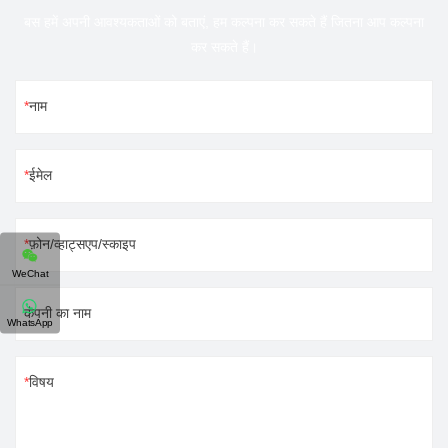
बस हमें अपनी आवश्यकताओं को बताएं, हम कल्पना कर सकते हैं जितना आप कल्पना
कर सकते हैं।
नाम
ईमेल
फ़ोन/व्हाट्सएप/स्काइप
WeChat
कंपनी का नाम
WhatsApp
विषय