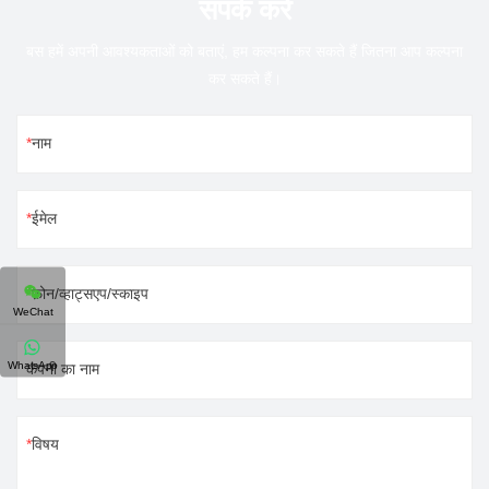
संपर्क करें
बस हमें अपनी आवश्यकताओं को बताएं, हम कल्पना कर सकते हैं जितना आप कल्पना
कर सकते हैं।
नाम
ईमेल
फ़ोन/व्हाट्सएप/स्काइप
WeChat
WhatsApp
कंपनी का नाम
विषय